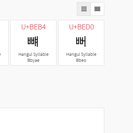
U+BEB4
U+BED0
뺴
뻐
e
Hangul Syllable
Hangul Syllable
Bbyae
Bbeo