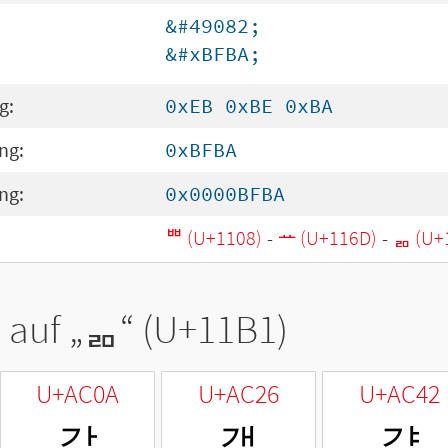
&#49082;
&#xBFBA;
g:
0xEB 0xBE 0xBA
ng:
0xBFBA
ng:
0x0000BFBA
ᄈ (U+1108)
-
ᅭ (U+116D)
-
ᆱ (U+
 auf „
ᆱ
“ (U+11B1)
U+AC0A
U+AC26
U+AC42
갊
갦
걂