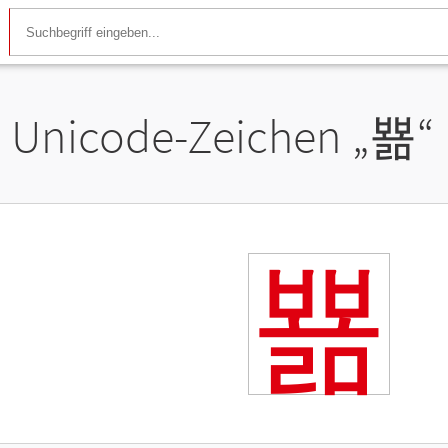
Unicode-Zeichen „
뾺
“
뾺