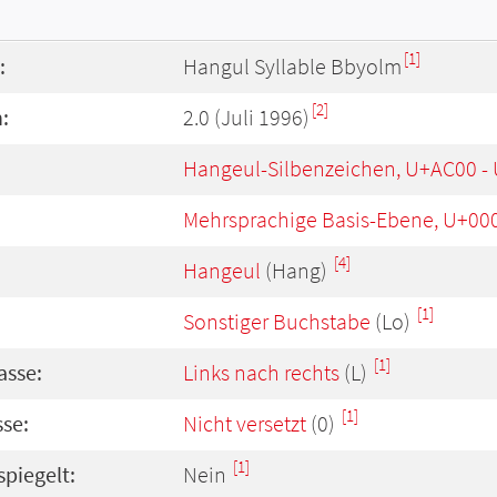
[1]
:
Hangul Syllable Bbyolm
[2]
:
2.0 (Juli 1996)
Hangeul-Silbenzeichen, U+AC00 -
Mehrsprachige Basis-Ebene, U+00
[4]
Hangeul
(Hang)
[1]
Sonstiger Buchstabe
(Lo)
[1]
asse:
Links nach rechts
(L)
[1]
se:
Nicht versetzt
(0)
[1]
spiegelt:
Nein