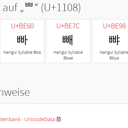
 auf „
ᄈ
“ (U+1108)
U+BE60
U+BE7C
U+BE98
빠
빼
뺘
Hangul Syllable Bba
Hangul Syllable
Hangul Syllabl
Bbae
Bbya
hweise
tenbank - UnicodeData