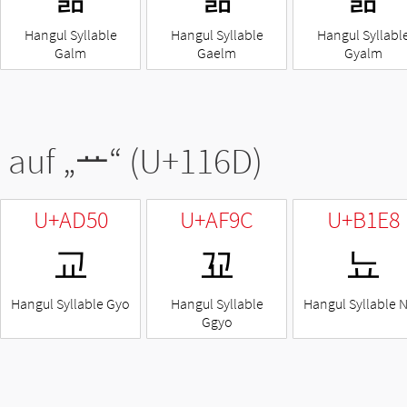
Hangul Syllable
Hangul Syllable
Hangul Syllabl
Galm
Gaelm
Gyalm
 auf „
ᅭ
“ (U+116D)
U+AD50
U+AF9C
U+B1E8
교
꾜
뇨
Hangul Syllable Gyo
Hangul Syllable
Hangul Syllable 
Ggyo