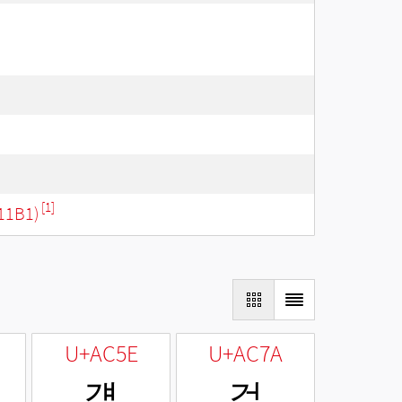
[1]
11B1)
U+AC5E
U+AC7A
걞
걺