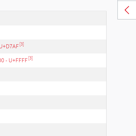
[3]
 U+D7AF
[3]
00 - U+FFFF