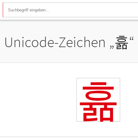
Unicode-Zeichen „
휾
“
휾