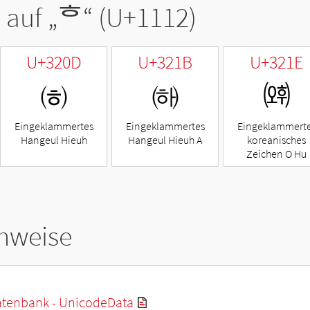
 auf „
ᄒ
“ (U+1112)
U+320D
U+321B
U+321E
㈍
㈛
㈞
Eingeklammertes
Eingeklammertes
Eingeklammert
Hangeul Hieuh
Hangeul Hieuh A
koreanisches
Zeichen O Hu
hweise
tenbank - UnicodeData