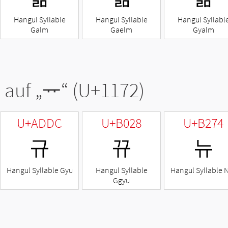
Hangul Syllable
Hangul Syllable
Hangul Syllabl
Galm
Gaelm
Gyalm
 auf „
ᅲ
“ (U+1172)
U+ADDC
U+B028
U+B274
규
뀨
뉴
Hangul Syllable Gyu
Hangul Syllable
Hangul Syllable 
Ggyu