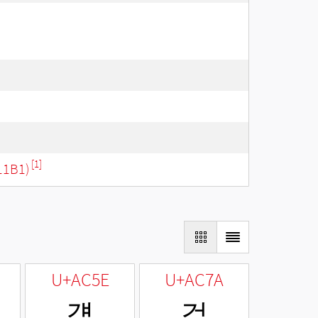
[1]
11B1)
U+AC5E
U+AC7A
걞
걺