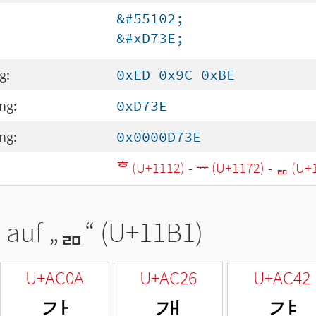
&#55102;
&#xD73E;
g:
0xED 0x9C 0xBE
ng:
0xD73E
ng:
0x0000D73E
ᄒ (U+1112)
-
ᅲ (U+1172)
-
ᆱ (U+
 auf „
ᆱ
“ (U+11B1)
U+AC0A
U+AC26
U+AC42
갊
갦
걂