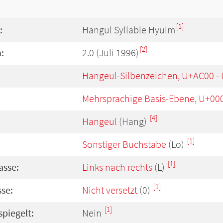
[1]
:
Hangul Syllable Hyulm
[2]
:
2.0 (Juli 1996)
Hangeul-Silbenzeichen, U+AC00 -
Mehrsprachige Basis-Ebene, U+00
[4]
Hangeul
(Hang)
[1]
Sonstiger Buchstabe
(Lo)
[1]
asse:
Links nach rechts
(L)
[1]
se:
Nicht versetzt
(0)
[1]
spiegelt:
Nein