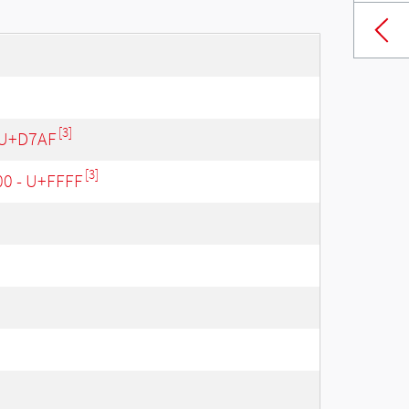
[3]
 U+D7AF
[3]
00 - U+FFFF