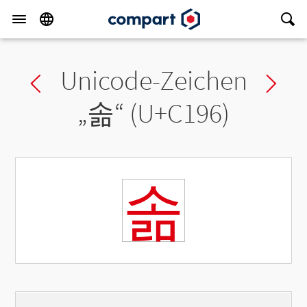
Unicode-Zeichen
Previous char
Ne
„
솖
“ (U+C196)
솖