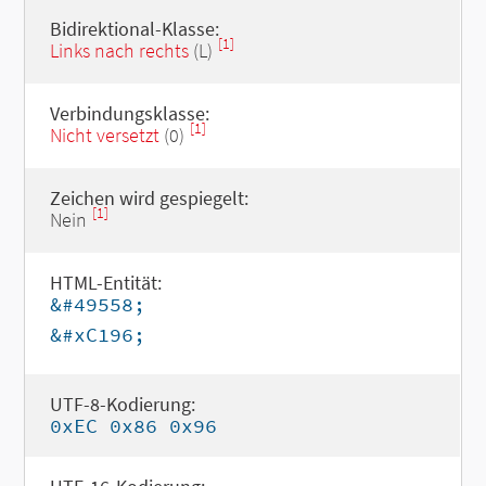
Bidirektional-Klasse:
[1]
Links nach rechts
(L)
Verbindungsklasse:
[1]
Nicht versetzt
(0)
Zeichen wird gespiegelt:
[1]
Nein
HTML-Entität:
&#49558;
&#xC196;
UTF-8-Kodierung:
0xEC 0x86 0x96