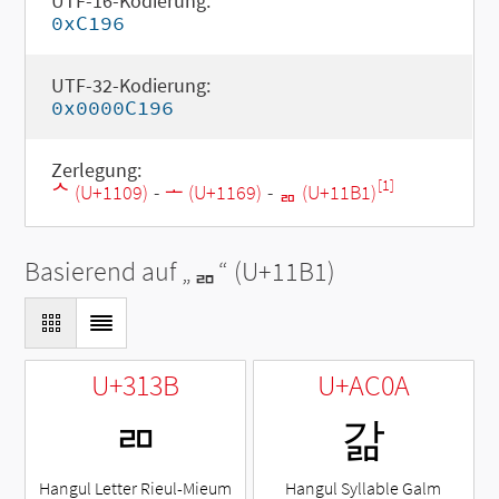
UTF-16-Kodierung:
0xC196
UTF-32-Kodierung:
0x0000C196
Zerlegung:
[1]
ᄉ (U+1109)
-
ᅩ (U+1169)
-
ᆱ (U+11B1)
Basierend auf „
ᆱ
“ (U+11B1)
U+313B
U+AC0A
ㄻ
갊
Hangul Letter Rieul-Mieum
Hangul Syllable Galm