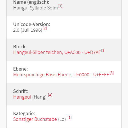
Name (englisch):
[1]
Hangul Syllable Solm
Unicode-Version:
[2]
2.0 (Juli 1996)
Block:
[3]
Hangeul-Silbenzeichen, U+AC00 - U+D7AF
Ebene:
[3]
Mehrsprachige Basis-Ebene, U+0000 - U+FFFF
Schrift:
[4]
Hangeul
(Hang)
Kategorie:
[1]
Sonstiger Buchstabe
(Lo)