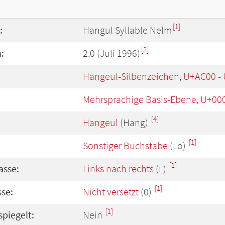
[1]
:
Hangul Syllable Nelm
[2]
:
2.0 (Juli 1996)
Hangeul-Silbenzeichen, U+AC00 -
Mehrsprachige Basis-Ebene, U+00
[4]
Hangeul
(Hang)
[1]
Sonstiger Buchstabe
(Lo)
[1]
asse:
Links nach rechts
(L)
[1]
se:
Nicht versetzt
(0)
[1]
spiegelt:
Nein