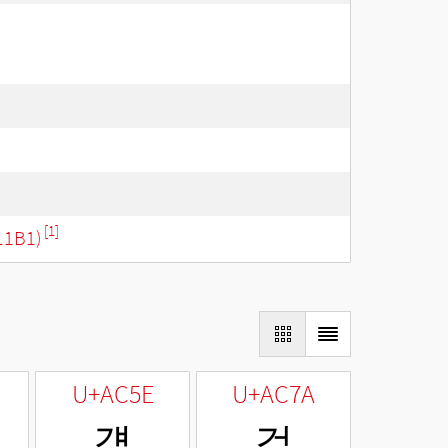
[1]
11B1)
U+AC5E
U+AC7A
걞
걺