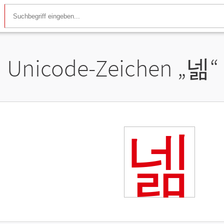
Unicode-Zeichen „
넮
“
넮