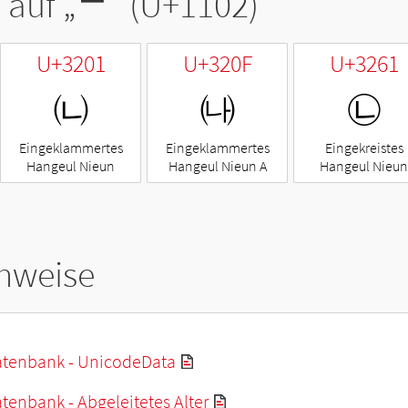
 auf „
ᄂ
“ (U+1102)
U+3201
U+320F
U+3261
㈁
㈏
㉡
Eingeklammertes
Eingeklammertes
Eingekreistes
Hangeul Nieun
Hangeul Nieun A
Hangeul Nieun
hweise
tenbank - UnicodeData
enbank - Abgeleitetes Alter