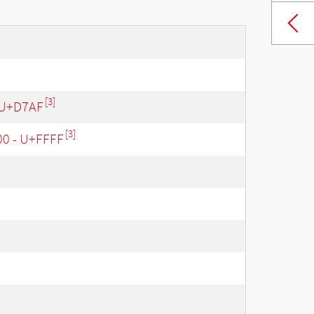
[3]
 U+D7AF
[3]
00 - U+FFFF