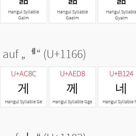
Hangul Syllable
Hangul Syllable
Hangul Syllabl
Galm
Gaelm
Gyalm
 auf „
ᅦ
“ (U+1166)
U+AC8C
U+AED8
U+B124
게
께
네
Hangul Syllable Ge
Hangul Syllable Gge
Hangul Syllable 