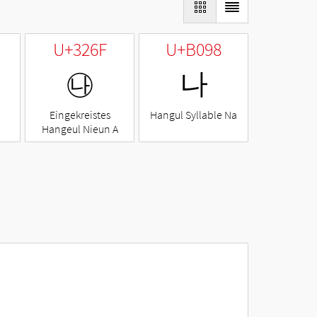
U+326F
U+B098
㉯
나
Eingekreistes
Hangul Syllable Na
Hangeul Nieun A