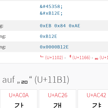
&#45358;
&#xB12E;
g:
0xEB 0x84 0xAE
ng:
0xB12E
ng:
0x0000B12E
ᄂ (U+1102)
-
ᅦ (U+1166)
-
ᆱ (U+
 auf „
ᆱ
“ (U+11B1)
U+AC0A
U+AC26
U+AC42
갊
갦
걂