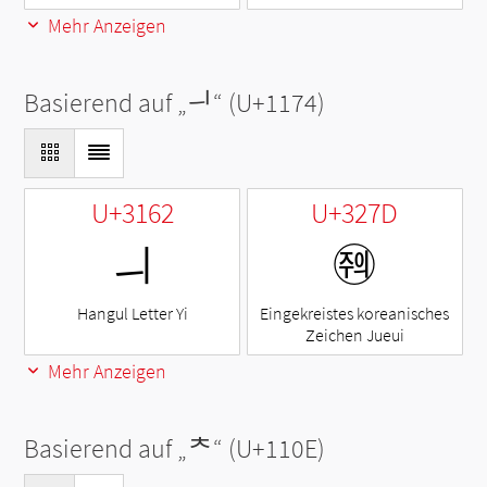
Mehr Anzeigen
Basierend auf „
ᅴ
“ (U+1174)
U+3162
U+327D
ㅢ
㉽
Hangul Letter Yi
Eingekreistes koreanisches
Zeichen Jueui
Mehr Anzeigen
Basierend auf „
ᄎ
“ (U+110E)