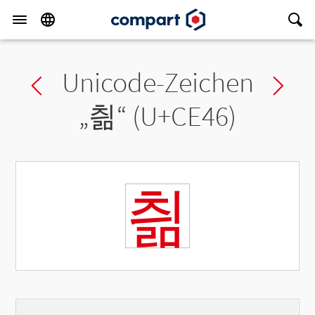
Unicode-Zeichen
Previous char
Ne
„
칆
“ (U+CE46)
칆