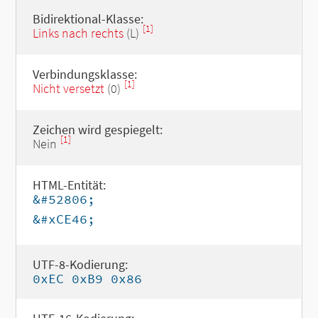
Bidirektional-Klasse:
[1]
Links nach rechts
(L)
Verbindungsklasse:
[1]
Nicht versetzt
(0)
Zeichen wird gespiegelt:
[1]
Nein
HTML-Entität:
&#52806;
&#xCE46;
UTF-8-Kodierung:
0xEC 0xB9 0x86