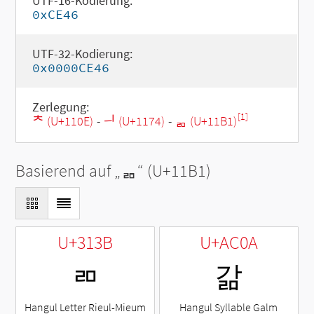
UTF-16-Kodierung:
0xCE46
UTF-32-Kodierung:
0x0000CE46
Zerlegung:
[1]
ᄎ (U+110E)
-
ᅴ (U+1174)
-
ᆱ (U+11B1)
Basierend auf „
ᆱ
“ (U+11B1)
U+313B
U+AC0A
ㄻ
갊
Hangul Letter Rieul-Mieum
Hangul Syllable Galm