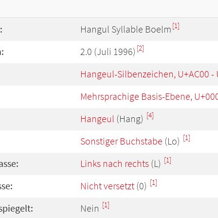
[1]
:
Hangul Syllable Boelm
[2]
:
2.0 (Juli 1996)
Hangeul-Silbenzeichen, U+AC00 -
Mehrsprachige Basis-Ebene, U+00
[4]
Hangeul
(Hang)
[1]
Sonstiger Buchstabe
(Lo)
[1]
asse:
Links nach rechts
(L)
[1]
se:
Nicht versetzt
(0)
[1]
spiegelt:
Nein