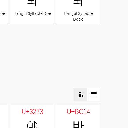
되
뙤
Noe
Hangul Syllable Doe
Hangul Syllable
Ddoe
U+3273
U+BC14
㉳
바