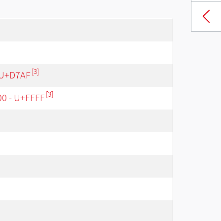
[3]
 U+D7AF
[3]
00 - U+FFFF