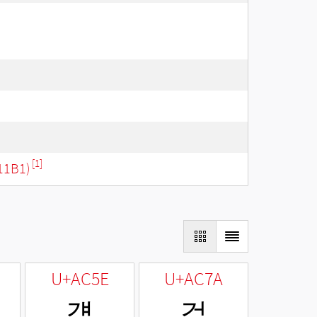
[1]
11B1)
U+AC5E
U+AC7A
걞
걺