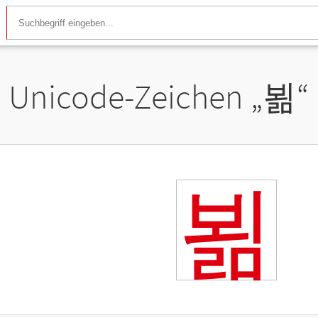
Unicode-Zeichen „
뵒
“
뵒