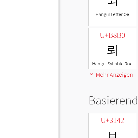
ㅚ
Hangul Letter Oe
U+B8B0
뢰
Hangul Syllable Roe
Mehr Anzeigen
Basierend
U+3142
ㅂ