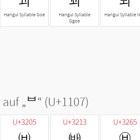
괴
꾀
뇌
Hangul Syllable Goe
Hangul Syllable
Hangul Syllable 
Ggoe
 auf „
ᄇ
“ (U+1107)
U+3205
U+3213
U+3265
㈅
㈓
㉥