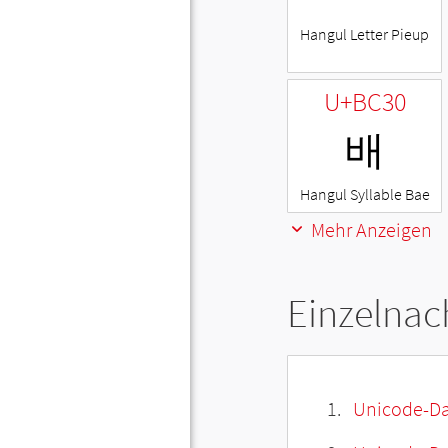
Hangul Letter Pieup
U+BC30
배
Hangul Syllable Bae
Mehr Anzeigen
Einzelnac
Unicode-Da