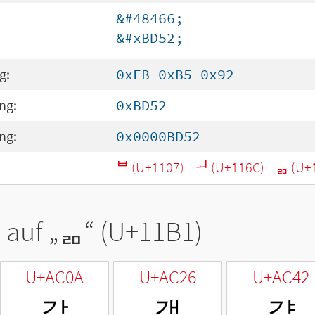
&#48466;
&#xBD52;
g:
0xEB 0xB5 0x92
ng:
0xBD52
ng:
0x0000BD52
ᄇ (U+1107)
-
ᅬ (U+116C)
-
ᆱ (U+
 auf „
ᆱ
“ (U+11B1)
U+AC0A
U+AC26
U+AC42
갊
갦
걂