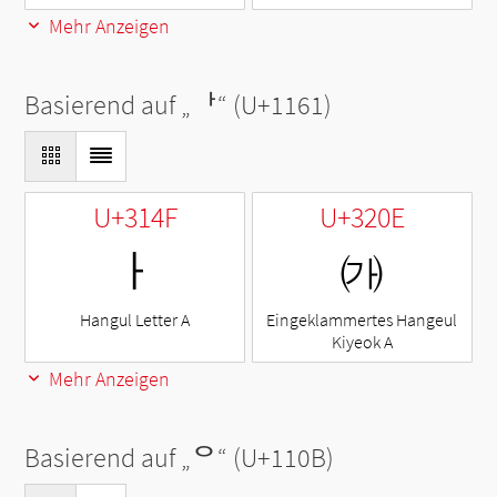
Mehr Anzeigen
Basierend auf „
ᅡ
“ (U+1161)
U+314F
U+320E
ㅏ
㈎
Hangul Letter A
Eingeklammertes Hangeul
Kiyeok A
Mehr Anzeigen
Basierend auf „
ᄋ
“ (U+110B)