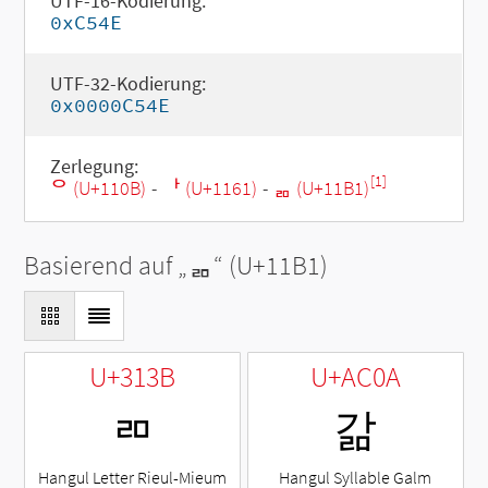
UTF-16-Kodierung:
0xC54E
UTF-32-Kodierung:
0x0000C54E
Zerlegung:
[1]
ᄋ (U+110B)
-
ᅡ (U+1161)
-
ᆱ (U+11B1)
Basierend auf „
ᆱ
“ (U+11B1)
U+313B
U+AC0A
ㄻ
갊
Hangul Letter Rieul-Mieum
Hangul Syllable Galm