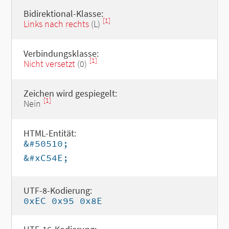
Bidirektional-Klasse:
[1]
Links nach rechts
(L)
Verbindungsklasse:
[1]
Nicht versetzt
(0)
Zeichen wird gespiegelt:
[1]
Nein
HTML-Entität:
&#50510;
&#xC54E;
UTF-8-Kodierung:
0xEC 0x95 0x8E