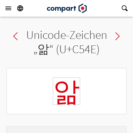
Unicode-Zeichen
Previous char
Ne
„
앎
“ (U+C54E)
앎