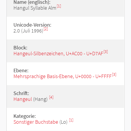
Name (englisch):
[1]
Hangul Syllable Alm
Unicode-Version:
[2]
2.0 (Juli 1996)
Block:
[3]
Hangeul-Silbenzeichen, U+AC00 - U+D7AF
Ebene:
[3]
Mehrsprachige Basis-Ebene, U+0000 - U+FFFF
Schrift:
[4]
Hangeul
(Hang)
Kategorie:
[1]
Sonstiger Buchstabe
(Lo)