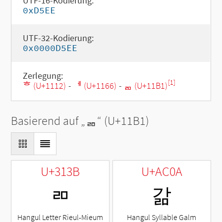
UTF-16-Kodierung:
0xD5EE
UTF-32-Kodierung:
0x0000D5EE
Zerlegung:
[1]
ᄒ (U+1112)
-
ᅦ (U+1166)
-
ᆱ (U+11B1)
Basierend auf „
ᆱ
“ (U+11B1)
U+313B
U+AC0A
ㄻ
갊
Hangul Letter Rieul-Mieum
Hangul Syllable Galm