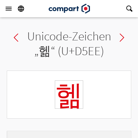
Unicode-Zeichen
Previous char
Ne
„
헮
“ (U+D5EE)
헮