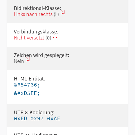
Bidirektional-Klasse:
[1]
Links nach rechts
(L)
Verbindungsklasse:
[1]
Nicht versetzt
(0)
Zeichen wird gespiegelt:
[1]
Nein
HTML-Entität:
&#54766;
&#xD5EE;
UTF-8-Kodierung:
0xED 0x97 0xAE