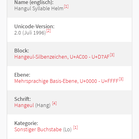
Name (englisch):
[1]
Hangul Syllable Helm
Unicode-Version:
[2]
2.0 (Juli 1996)
Block:
[3]
Hangeul-Silbenzeichen, U+AC00 - U+D7AF
Ebene:
[3]
Mehrsprachige Basis-Ebene, U+0000 - U+FFFF
Schrift:
[4]
Hangeul
(Hang)
Kategorie:
[1]
Sonstiger Buchstabe
(Lo)