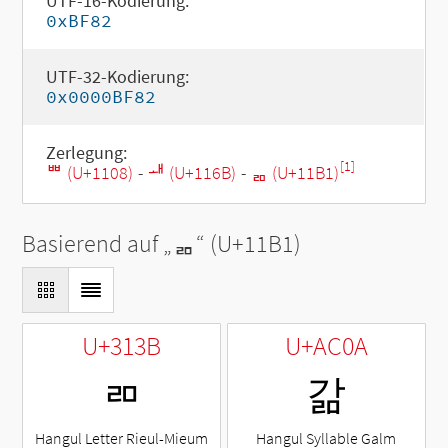
UTF-16-Kodierung:
0xBF82
UTF-32-Kodierung:
0x0000BF82
Zerlegung:
[1]
ᄈ (U+1108)
-
ᅫ (U+116B)
-
ᆱ (U+11B1)
Basierend auf „
ᆱ
“ (U+11B1)
U+313B
U+AC0A
ㄻ
갊
Hangul Letter Rieul-Mieum
Hangul Syllable Galm