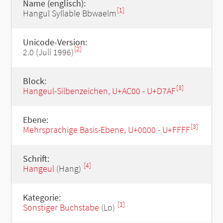
Name (englisch):
[1]
Hangul Syllable Bbwaelm
Unicode-Version:
[2]
2.0 (Juli 1996)
Block:
[3]
Hangeul-Silbenzeichen, U+AC00 - U+D7AF
Ebene:
[3]
Mehrsprachige Basis-Ebene, U+0000 - U+FFFF
Schrift:
[4]
Hangeul
(Hang)
Kategorie:
[1]
Sonstiger Buchstabe
(Lo)