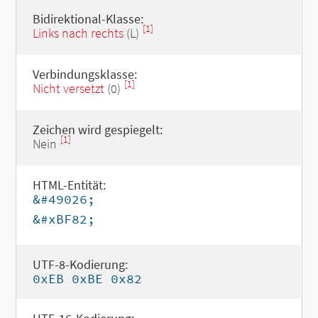
Bidirektional-Klasse:
[1]
Links nach rechts
(L)
Verbindungsklasse:
[1]
Nicht versetzt
(0)
Zeichen wird gespiegelt:
[1]
Nein
HTML-Entität:
&#49026;
&#xBF82;
UTF-8-Kodierung:
0xEB 0xBE 0x82