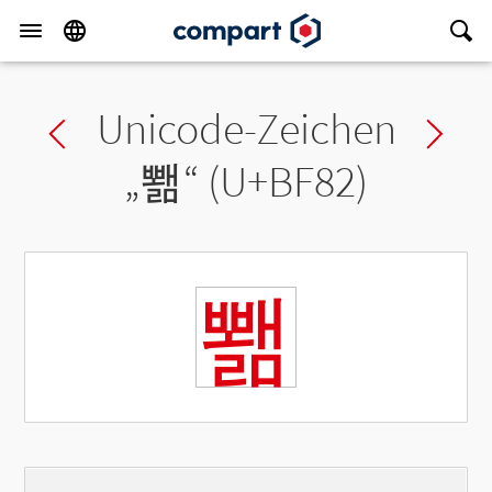
Unicode-Zeichen
Previous char
Ne
„
뾂
“ (U+BF82)
뾂