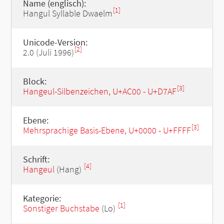
Name (englisch):
[1]
Hangul Syllable Dwaelm
Unicode-Version:
[2]
2.0 (Juli 1996)
Block:
[3]
Hangeul-Silbenzeichen, U+AC00 - U+D7AF
Ebene:
[3]
Mehrsprachige Basis-Ebene, U+0000 - U+FFFF
Schrift:
[4]
Hangeul
(Hang)
Kategorie:
[1]
Sonstiger Buchstabe
(Lo)