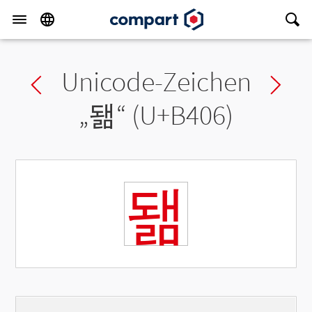
Unicode-Zeichen
Previous char
Ne
„
됆
“ (U+B406)
됆