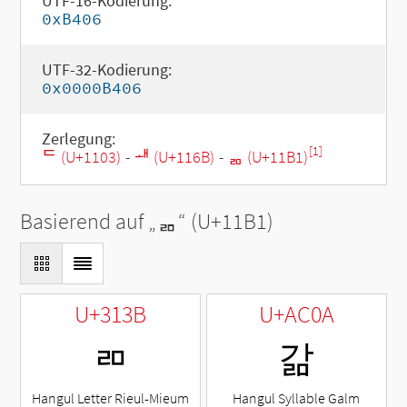
UTF-16-Kodierung:
0xB406
UTF-32-Kodierung:
0x0000B406
Zerlegung:
[1]
ᄃ (U+1103)
-
ᅫ (U+116B)
-
ᆱ (U+11B1)
Basierend auf „
ᆱ
“ (U+11B1)
U+313B
U+AC0A
ㄻ
갊
Hangul Letter Rieul-Mieum
Hangul Syllable Galm