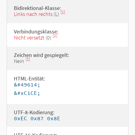
Bidirektional-Klasse:
[1]
Links nach rechts
(L)
Verbindungsklasse:
[1]
Nicht versetzt
(0)
Zeichen wird gespiegelt:
[1]
Nein
HTML-Entität:
&#49614;
&#xC1CE;
UTF-8-Kodierung:
0xEC 0x87 0x8E