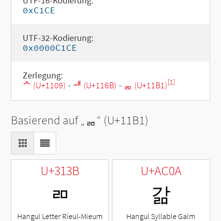
UTF-16-Kodierung:
0xC1CE
UTF-32-Kodierung:
0x0000C1CE
Zerlegung:
[1]
ᄉ (U+1109)
-
ᅫ (U+116B)
-
ᆱ (U+11B1)
Basierend auf „
ᆱ
“ (U+11B1)
U+313B
U+AC0A
ㄻ
갊
Hangul Letter Rieul-Mieum
Hangul Syllable Galm