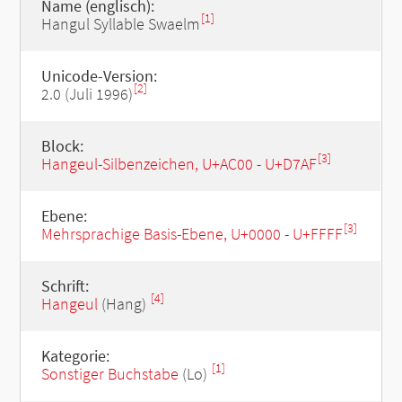
Name (englisch):
[1]
Hangul Syllable Swaelm
Unicode-Version:
[2]
2.0 (Juli 1996)
Block:
[3]
Hangeul-Silbenzeichen, U+AC00 - U+D7AF
Ebene:
[3]
Mehrsprachige Basis-Ebene, U+0000 - U+FFFF
Schrift:
[4]
Hangeul
(Hang)
Kategorie:
[1]
Sonstiger Buchstabe
(Lo)