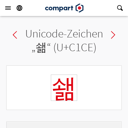
Unicode-Zeichen
Previous char
Ne
„
쇎
“ (U+C1CE)
쇎