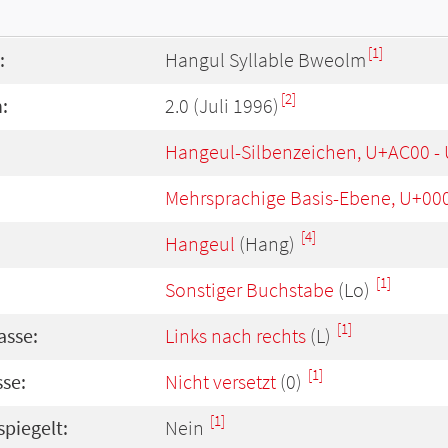
[1]
:
Hangul Syllable Bweolm
[2]
:
2.0 (Juli 1996)
Hangeul-Silbenzeichen, U+AC00 -
Mehrsprachige Basis-Ebene, U+00
[4]
Hangeul
(Hang)
[1]
Sonstiger Buchstabe
(Lo)
[1]
asse:
Links nach rechts
(L)
[1]
se:
Nicht versetzt
(0)
[1]
spiegelt:
Nein