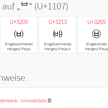
 auf „
ᄇ
“ (U+1107)
U+3205
U+3213
U+3265
㈅
㈓
㉥
Eingeklammertes
Eingeklammertes
Eingekreistes
Hangeul Pieup
Hangeul Pieup A
Hangeul Pieup
hweise
tenbank - UnicodeData