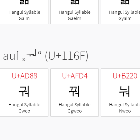
Hangul Syllable
Hangul Syllable
Hangul Syllabl
Galm
Gaelm
Gyalm
 auf „
ᅯ
“ (U+116F)
U+AD88
U+AFD4
U+B220
궈
꿔
눠
Hangul Syllable
Hangul Syllable
Hangul Syllabl
Gweo
Ggweo
Nweo