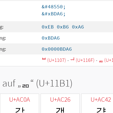
&#48550;
&#xBDA6;
g:
0xEB 0xB6 0xA6
ng:
0xBDA6
ng:
0x0000BDA6
ᄇ (U+1107)
-
ᅯ (U+116F)
-
ᆱ (U+
 auf „
ᆱ
“ (U+11B1)
U+AC0A
U+AC26
U+AC42
갊
갦
걂