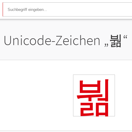
Unicode-Zeichen „
붦
“
붦