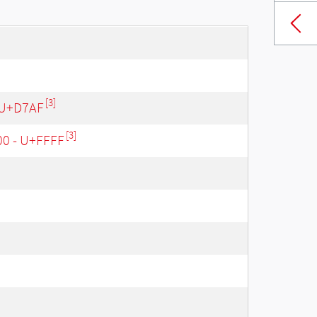
[3]
 U+D7AF
[3]
00 - U+FFFF