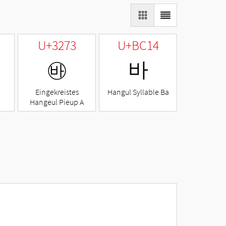
U+3273
U+BC14
㉳
바
Eingekreistes
Hangul Syllable Ba
Hangeul Pieup A