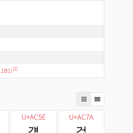
[1]
11B1)
U+AC5E
U+AC7A
걞
걺