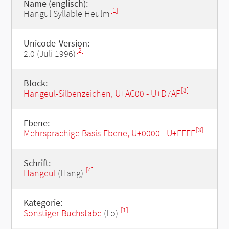
Name (englisch):
[1]
Hangul Syllable Heulm
Unicode-Version:
[2]
2.0 (Juli 1996)
Block:
[3]
Hangeul-Silbenzeichen, U+AC00 - U+D7AF
Ebene:
[3]
Mehrsprachige Basis-Ebene, U+0000 - U+FFFF
Schrift:
[4]
Hangeul
(Hang)
Kategorie:
[1]
Sonstiger Buchstabe
(Lo)