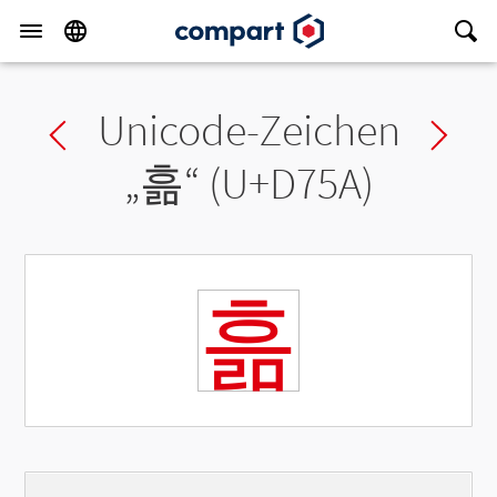
Unicode-Zeichen
Previous char
Ne
„
흚
“ (U+D75A)
흚