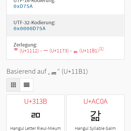
UTF-16-Kodierung:
0xD75A
UTF-32-Kodierung:
0x0000D75A
Zerlegung:
[1]
ᄒ (U+1112)
-
ᅳ (U+1173)
-
ᆱ (U+11B1)
Basierend auf „
ᆱ
“ (U+11B1)
U+313B
U+AC0A
ㄻ
갊
Hangul Letter Rieul-Mieum
Hangul Syllable Galm