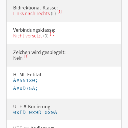
Bidirektional-Klasse:
[1]
Links nach rechts
(L)
Verbindungsklasse:
[1]
Nicht versetzt
(0)
Zeichen wird gespiegelt:
[1]
Nein
HTML-Entität:
&#55130;
&#xD75A;
UTF-8-Kodierung:
0xED 0x9D 0x9A