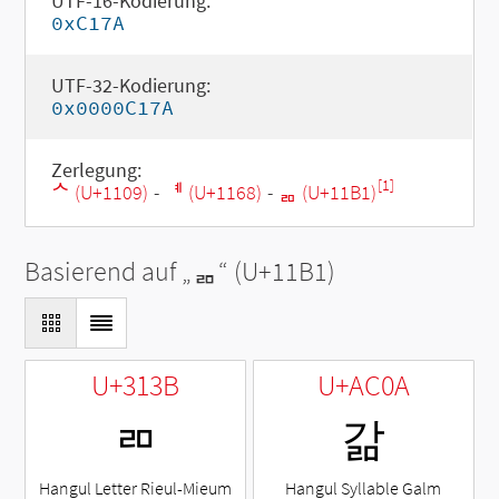
UTF-16-Kodierung:
0xC17A
UTF-32-Kodierung:
0x0000C17A
Zerlegung:
[1]
ᄉ (U+1109)
-
ᅨ (U+1168)
-
ᆱ (U+11B1)
Basierend auf „
ᆱ
“ (U+11B1)
U+313B
U+AC0A
ㄻ
갊
Hangul Letter Rieul-Mieum
Hangul Syllable Galm