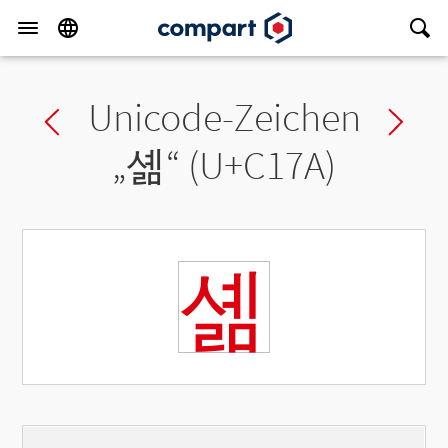
Unicode-Zeichen
Previous char
Ne
„
셺
“ (U+C17A)
셺