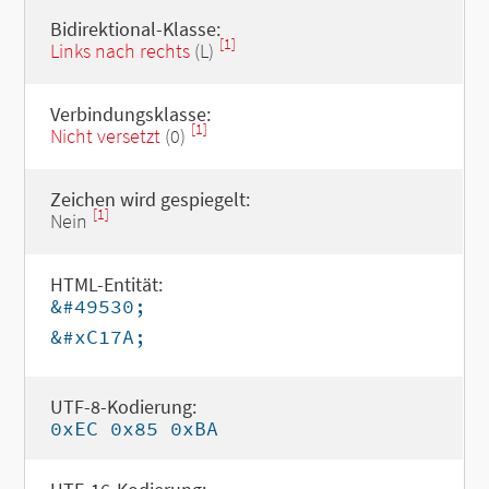
Bidirektional-Klasse:
[1]
Links nach rechts
(L)
Verbindungsklasse:
[1]
Nicht versetzt
(0)
Zeichen wird gespiegelt:
[1]
Nein
HTML-Entität:
&#49530;
&#xC17A;
UTF-8-Kodierung:
0xEC 0x85 0xBA