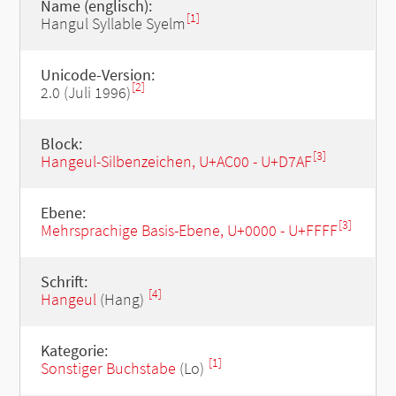
Name (englisch):
[1]
Hangul Syllable Syelm
Unicode-Version:
[2]
2.0 (Juli 1996)
Block:
[3]
Hangeul-Silbenzeichen, U+AC00 - U+D7AF
Ebene:
[3]
Mehrsprachige Basis-Ebene, U+0000 - U+FFFF
Schrift:
[4]
Hangeul
(Hang)
Kategorie:
[1]
Sonstiger Buchstabe
(Lo)