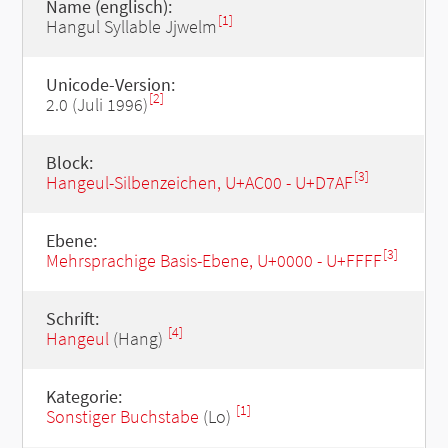
Name (englisch):
[1]
Hangul Syllable Jjwelm
Unicode-Version:
[2]
2.0 (Juli 1996)
Block:
[3]
Hangeul-Silbenzeichen, U+AC00 - U+D7AF
Ebene:
[3]
Mehrsprachige Basis-Ebene, U+0000 - U+FFFF
Schrift:
[4]
Hangeul
(Hang)
Kategorie:
[1]
Sonstiger Buchstabe
(Lo)