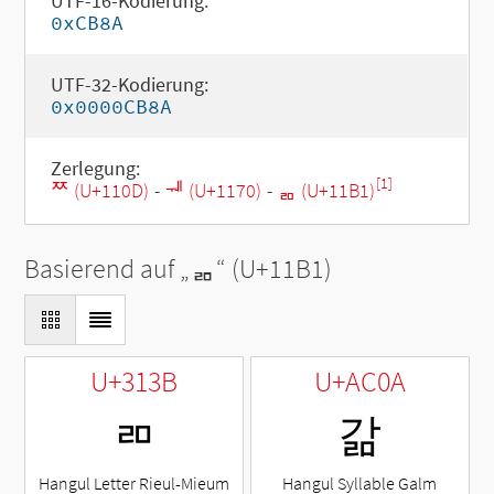
UTF-16-Kodierung:
0xCB8A
UTF-32-Kodierung:
0x0000CB8A
Zerlegung:
[1]
ᄍ (U+110D)
-
ᅰ (U+1170)
-
ᆱ (U+11B1)
Basierend auf „
ᆱ
“ (U+11B1)
U+313B
U+AC0A
ㄻ
갊
Hangul Letter Rieul-Mieum
Hangul Syllable Galm