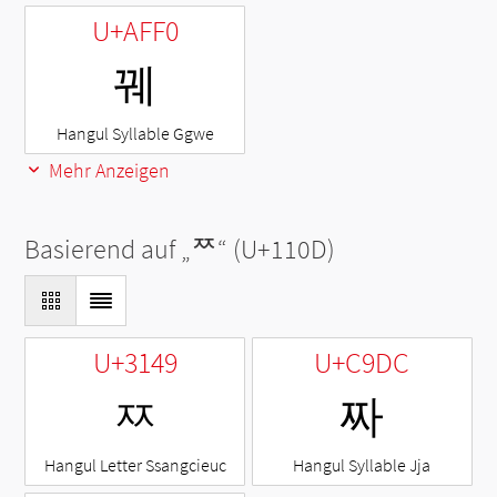
U+AFF0
꿰
Hangul Syllable Ggwe
Mehr Anzeigen
Basierend auf „
ᄍ
“ (U+110D)
U+3149
U+C9DC
ㅉ
짜
Hangul Letter Ssangcieuc
Hangul Syllable Jja