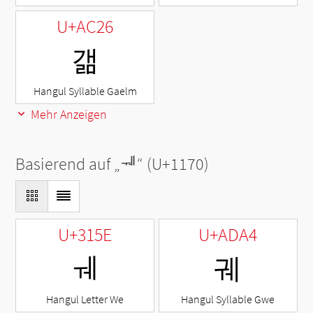
U+AC26
갦
Hangul Syllable Gaelm
Mehr Anzeigen
Basierend auf „
ᅰ
“ (U+1170)
U+315E
U+ADA4
ㅞ
궤
Hangul Letter We
Hangul Syllable Gwe