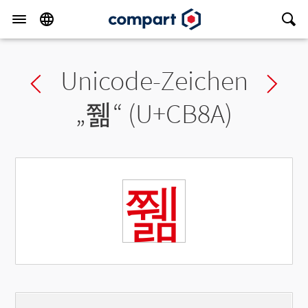
Unicode-Zeichen
Previous char
Ne
„
쮊
“ (U+CB8A)
쮊