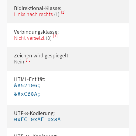
Bidirektional-Klasse:
[1]
Links nach rechts
(L)
Verbindungsklasse:
[1]
Nicht versetzt
(0)
Zeichen wird gespiegelt:
[1]
Nein
HTML-Entität:
&#52106;
&#xCB8A;
UTF-8-Kodierung:
0xEC 0xAE 0x8A