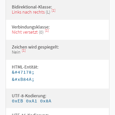
Bidirektional-Klasse:
[1]
Links nach rechts
(L)
Verbindungsklasse:
[1]
Nicht versetzt
(0)
Zeichen wird gespiegelt:
[1]
Nein
HTML-Entität:
&#47178;
&#xB84A;
UTF-8-Kodierung:
0xEB 0xA1 0x8A