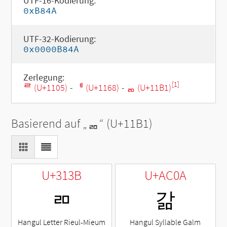
UTF-16-Kodierung:
0xB84A
UTF-32-Kodierung:
0x0000B84A
Zerlegung:
[1]
ᄅ (U+1105)
-
ᅨ (U+1168)
-
ᆱ (U+11B1)
Basierend auf „
ᆱ
“ (U+11B1)
U+313B
U+AC0A
ㄻ
갊
Hangul Letter Rieul-Mieum
Hangul Syllable Galm