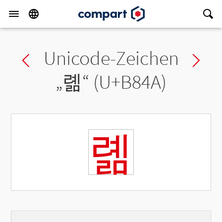
Unicode-Zeichen
Previous char
Ne
„
롊
“ (U+B84A)
롊