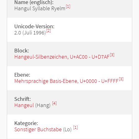
Name (englisch):
[1]
Hangul Syllable Ryelm
Unicode-Version:
[2]
2.0 (Juli 1996)
Block:
[3]
Hangeul-Silbenzeichen, U+AC00 - U+D7AF
Ebene:
[3]
Mehrsprachige Basis-Ebene, U+0000 - U+FFFF
Schrift:
[4]
Hangeul
(Hang)
Kategorie:
[1]
Sonstiger Buchstabe
(Lo)