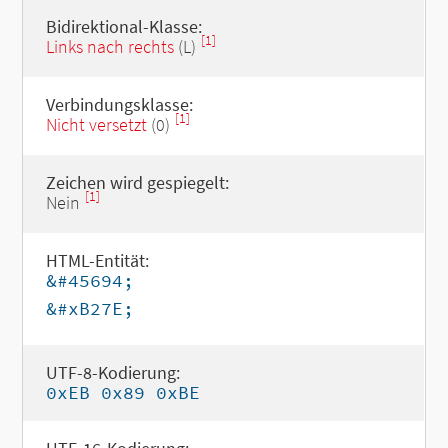
Bidirektional-Klasse:
[1]
Links nach rechts
(L)
Verbindungsklasse:
[1]
Nicht versetzt
(0)
Zeichen wird gespiegelt:
[1]
Nein
HTML-Entität:
&#45694;
&#xB27E;
UTF-8-Kodierung:
0xEB 0x89 0xBE