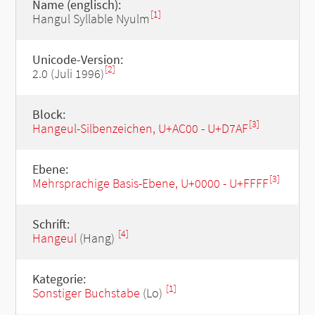
Name (englisch):
[1]
Hangul Syllable Nyulm
Unicode-Version:
[2]
2.0 (Juli 1996)
Block:
[3]
Hangeul-Silbenzeichen, U+AC00 - U+D7AF
Ebene:
[3]
Mehrsprachige Basis-Ebene, U+0000 - U+FFFF
Schrift:
[4]
Hangeul
(Hang)
Kategorie:
[1]
Sonstiger Buchstabe
(Lo)