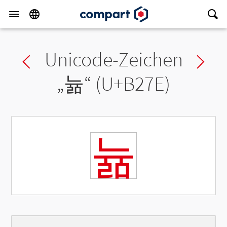
Unicode-Zeichen
Previous char
Ne
„
뉾
“ (U+B27E)
뉾