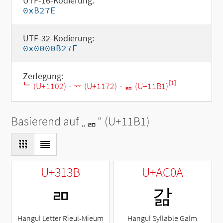
UTF-16-Kodierung:
0xB27E
UTF-32-Kodierung:
0x0000B27E
Zerlegung:
[1]
ᄂ (U+1102)
-
ᅲ (U+1172)
-
ᆱ (U+11B1)
Basierend auf „
ᆱ
“ (U+11B1)
U+313B
U+AC0A
ㄻ
갊
Hangul Letter Rieul-Mieum
Hangul Syllable Galm