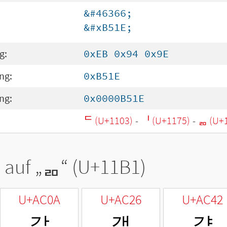
&#46366;
&#xB51E;
g:
0xEB 0x94 0x9E
ng:
0xB51E
ng:
0x0000B51E
ᄃ (U+1103)
-
ᅵ (U+1175)
-
ᆱ (U+
 auf „
ᆱ
“ (U+11B1)
U+AC0A
U+AC26
U+AC42
갊
갦
걂