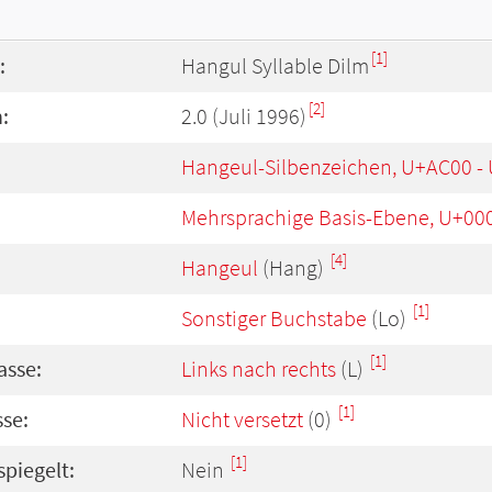
[1]
:
Hangul Syllable Dilm
[2]
:
2.0 (Juli 1996)
Hangeul-Silbenzeichen, U+AC00 -
Mehrsprachige Basis-Ebene, U+00
[4]
Hangeul
(Hang)
[1]
Sonstiger Buchstabe
(Lo)
[1]
asse:
Links nach rechts
(L)
[1]
se:
Nicht versetzt
(0)
[1]
spiegelt:
Nein