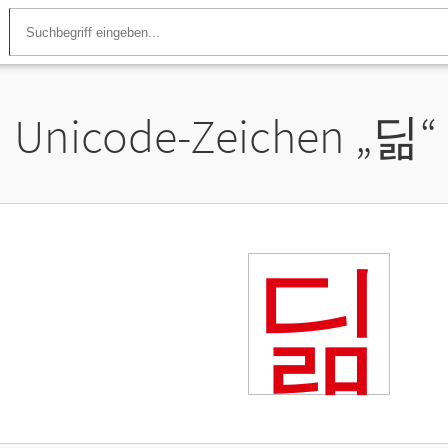
Unicode-Zeichen „
딞
“
딞