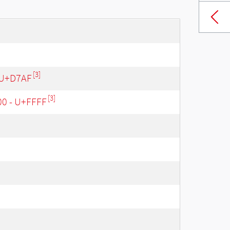
[3]
 U+D7AF
[3]
00 - U+FFFF