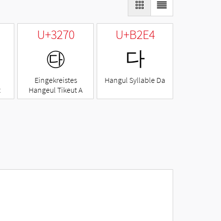
U+3270
U+B2E4
㉰
다
Eingekreistes
Hangul Syllable Da
t
Hangeul Tikeut A