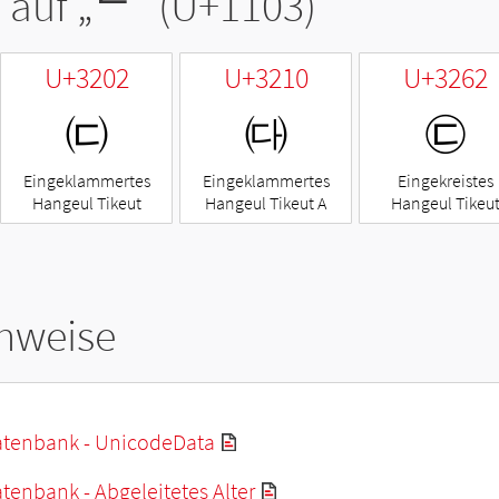
 auf „
ᄃ
“ (U+1103)
U+3202
U+3210
U+3262
㈂
㈐
㉢
Eingeklammertes
Eingeklammertes
Eingekreistes
Hangeul Tikeut
Hangeul Tikeut A
Hangeul Tikeu
hweise
tenbank - UnicodeData
enbank - Abgeleitetes Alter