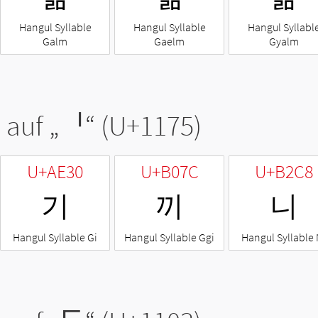
Hangul Syllable
Hangul Syllable
Hangul Syllabl
Galm
Gaelm
Gyalm
 auf „
ᅵ
“ (U+1175)
U+AE30
U+B07C
U+B2C8
기
끼
니
Hangul Syllable Gi
Hangul Syllable Ggi
Hangul Syllable 