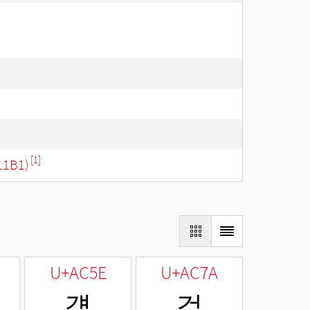
[1]
11B1)
U+AC5E
U+AC7A
걞
걺