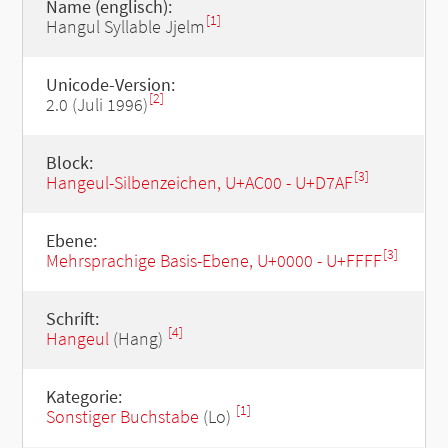
Name (englisch):
[1]
Hangul Syllable Jjelm
Unicode-Version:
[2]
2.0 (Juli 1996)
Block:
[3]
Hangeul-Silbenzeichen, U+AC00 - U+D7AF
Ebene:
[3]
Mehrsprachige Basis-Ebene, U+0000 - U+FFFF
Schrift:
[4]
Hangeul
(Hang)
Kategorie:
[1]
Sonstiger Buchstabe
(Lo)