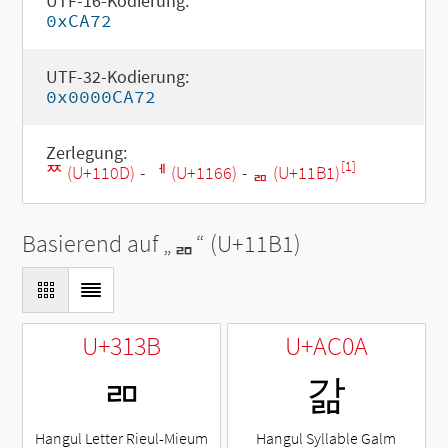
UTF-16-Kodierung:
0xCA72
UTF-32-Kodierung:
0x0000CA72
Zerlegung:
[1]
ᄍ (U+110D)
-
ᅦ (U+1166)
-
ᆱ (U+11B1)
Basierend auf „
ᆱ
“ (U+11B1)
U+313B
U+AC0A
ㄻ
갊
Hangul Letter Rieul-Mieum
Hangul Syllable Galm