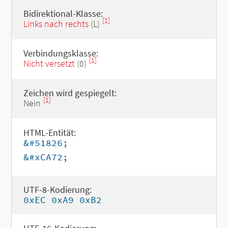
Bidirektional-Klasse:
[1]
Links nach rechts
(L)
Verbindungsklasse:
[1]
Nicht versetzt
(0)
Zeichen wird gespiegelt:
[1]
Nein
HTML-Entität:
&#51826;
&#xCA72;
UTF-8-Kodierung:
0xEC 0xA9 0xB2