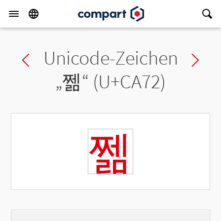
Unicode-Zeichen
Previous char
Ne
„
쩲
“ (U+CA72)
쩲