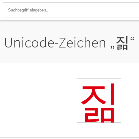
Unicode-Zeichen „
짊
“
짊