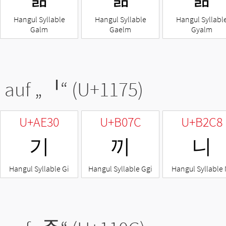
Hangul Syllable
Hangul Syllable
Hangul Syllabl
Galm
Gaelm
Gyalm
 auf „
ᅵ
“ (U+1175)
U+AE30
U+B07C
U+B2C8
기
끼
니
Hangul Syllable Gi
Hangul Syllable Ggi
Hangul Syllable 