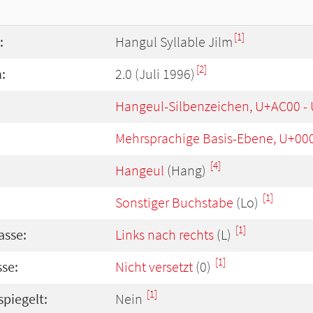
[1]
:
Hangul Syllable Jilm
[2]
:
2.0 (Juli 1996)
Hangeul-Silbenzeichen, U+AC00 -
Mehrsprachige Basis-Ebene, U+00
[4]
Hangeul
(Hang)
[1]
Sonstiger Buchstabe
(Lo)
[1]
asse:
Links nach rechts
(L)
[1]
se:
Nicht versetzt
(0)
[1]
spiegelt:
Nein