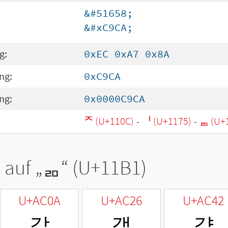
&#51658;
&#xC9CA;
g:
0xEC 0xA7 0x8A
ng:
0xC9CA
ng:
0x0000C9CA
ᄌ (U+110C)
-
ᅵ (U+1175)
-
ᆱ (U+
 auf „
ᆱ
“ (U+11B1)
U+AC0A
U+AC26
U+AC42
갊
갦
걂