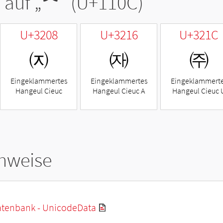
 auf „
ᄌ
“ (U+110C)
U+3208
U+3216
U+321C
㈈
㈖
㈜
Eingeklammertes
Eingeklammertes
Eingeklammert
Hangeul Cieuc
Hangeul Cieuc A
Hangeul Cieuc 
hweise
tenbank - UnicodeData