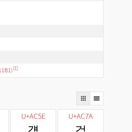
[1]
11B1)
U+AC5E
U+AC7A
걞
걺