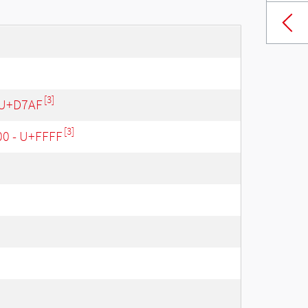
[3]
 U+D7AF
[3]
00 - U+FFFF