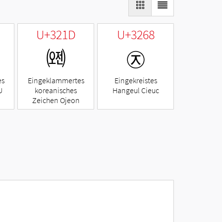
U+321D
U+3268
㈝
㉨
es
Eingeklammertes
Eingekreistes
U
koreanisches
Hangeul Cieuc
Zeichen Ojeon