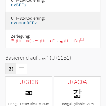
UTF-16-Kodierung:
0xBFF2
UTF-32-Kodierung:
0x0000BFF2
Zerlegung:
[1]
ᄈ (U+1108)
-
ᅯ (U+116F)
-
ᆱ (U+11B1)
Basierend auf „
ᆱ
“ (U+11B1)
U+313B
U+AC0A
ㄻ
갊
Hangul Letter Rieul-Mieum
Hangul Syllable Galm