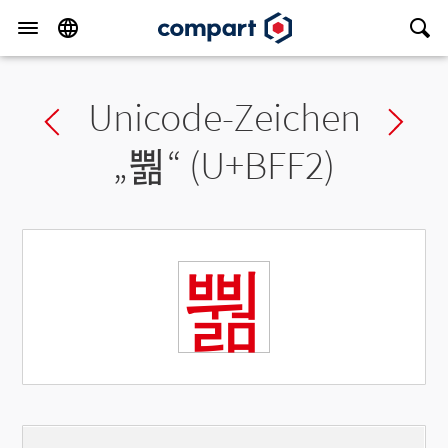
Unicode-Zeichen
Previous char
Ne
„
뿲
“ (U+BFF2)
뿲