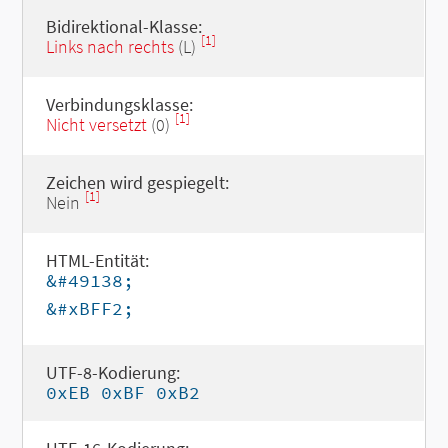
Bidirektional-Klasse:
[1]
Links nach rechts
(L)
Verbindungsklasse:
[1]
Nicht versetzt
(0)
Zeichen wird gespiegelt:
[1]
Nein
HTML-Entität:
&#49138;
&#xBFF2;
UTF-8-Kodierung:
0xEB 0xBF 0xB2