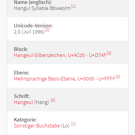
Name (englisch):
[1]
Hangul Syllable Bbweolm
Unicode-Version:
[2]
2.0 (Juli 1996)
Block:
[3]
Hangeul-Silbenzeichen, U+AC00 - U+D7AF
Ebene:
[3]
Mehrsprachige Basis-Ebene, U+0000 - U+FFFF
Schrift:
[4]
Hangeul
(Hang)
Kategorie:
[1]
Sonstiger Buchstabe
(Lo)