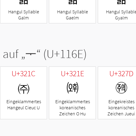
Hangul Syllable
Hangul Syllable
Hangul Syllabl
Galm
Gaelm
Gyalm
 auf „
ᅮ
“ (U+116E)
U+321C
U+321E
U+327D
㈜
㈞
㉽
Eingeklammertes
Eingeklammertes
Eingekreistes
Hangeul Cieuc U
koreanisches
koreanisches
Zeichen O Hu
Zeichen Jueui