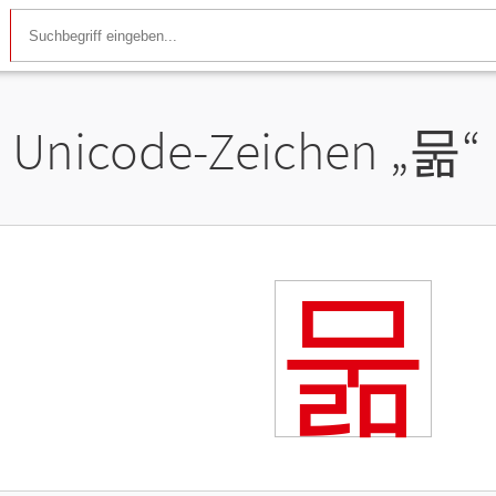
Unicode-Zeichen „
묾
“
묾