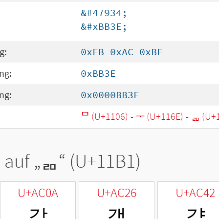
&#47934;
&#xBB3E;
g:
0xEB 0xAC 0xBE
ng:
0xBB3E
ng:
0x0000BB3E
ᄆ (U+1106)
-
ᅮ (U+116E)
-
ᆱ (U+
 auf „
ᆱ
“ (U+11B1)
U+AC0A
U+AC26
U+AC42
갊
갦
걂