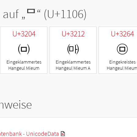
 auf „
ᄆ
“ (U+1106)
U+3204
U+3212
U+3264
㈄
㈒
㉤
Eingeklammertes
Eingeklammertes
Eingekreistes
Hangeul Mieum
Hangeul Mieum A
Hangeul Mieu
hweise
tenbank - UnicodeData