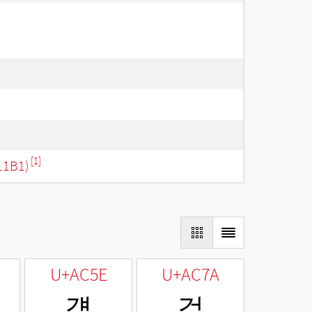
[1]
11B1)
U+AC5E
U+AC7A
걞
걺