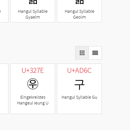
e
Hangul Syllable
Hangul Syllable
Gyaelm
Geolm
U+327E
U+AD6C
㉾
구
Eingekreistes
Hangul Syllable Gu
Hangeul Ieung U