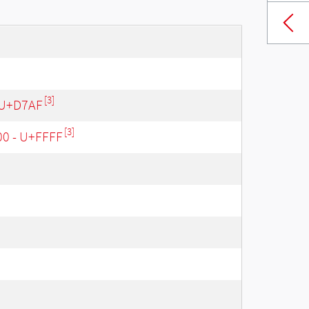
[3]
 U+D7AF
[3]
00 - U+FFFF