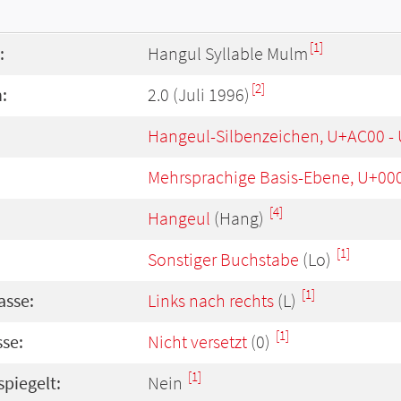
[1]
:
Hangul Syllable Mulm
[2]
:
2.0 (Juli 1996)
Hangeul-Silbenzeichen, U+AC00 -
Mehrsprachige Basis-Ebene, U+00
[4]
Hangeul
(Hang)
[1]
Sonstiger Buchstabe
(Lo)
[1]
asse:
Links nach rechts
(L)
[1]
se:
Nicht versetzt
(0)
[1]
spiegelt:
Nein