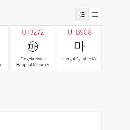
U+3272
U+B9C8
㉲
마
Eingekreistes
Hangul Syllable Ma
m
Hangeul Mieum A