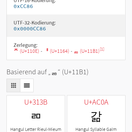
UTF-16-Kodierung:
0xCC86
UTF-32-Kodierung:
0x0000CC86
Zerlegung:
[1]
ᄎ (U+110E)
-
ᅤ (U+1164)
-
ᆱ (U+11B1)
Basierend auf „
ᆱ
“ (U+11B1)
U+313B
U+AC0A
ㄻ
갊
Hangul Letter Rieul-Mieum
Hangul Syllable Galm