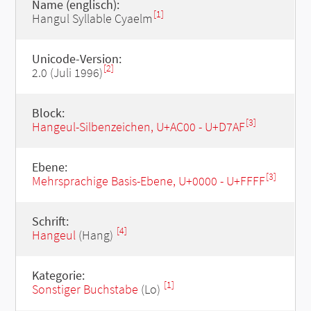
Name (englisch):
[1]
Hangul Syllable Cyaelm
Unicode-Version:
[2]
2.0 (Juli 1996)
Block:
[3]
Hangeul-Silbenzeichen, U+AC00 - U+D7AF
Ebene:
[3]
Mehrsprachige Basis-Ebene, U+0000 - U+FFFF
Schrift:
[4]
Hangeul
(Hang)
Kategorie:
[1]
Sonstiger Buchstabe
(Lo)