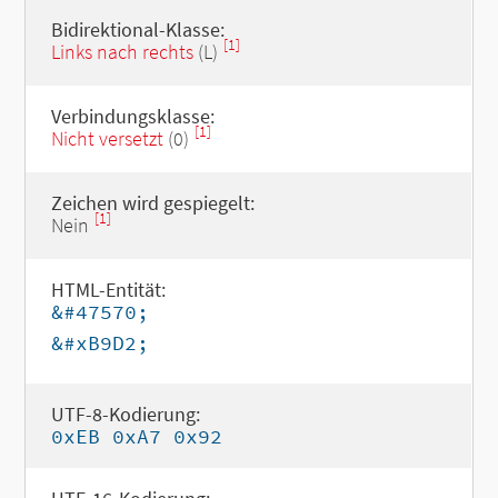
Bidirektional-Klasse:
[1]
Links nach rechts
(L)
Verbindungsklasse:
[1]
Nicht versetzt
(0)
Zeichen wird gespiegelt:
[1]
Nein
HTML-Entität:
&#47570;
&#xB9D2;
UTF-8-Kodierung:
0xEB 0xA7 0x92