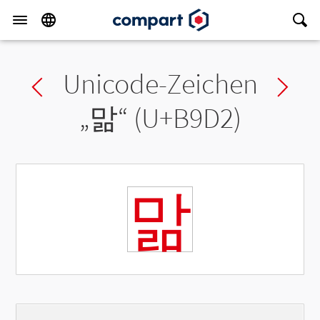
Unicode-Zeichen
Previous char
Ne
„
맒
“ (U+B9D2)
맒