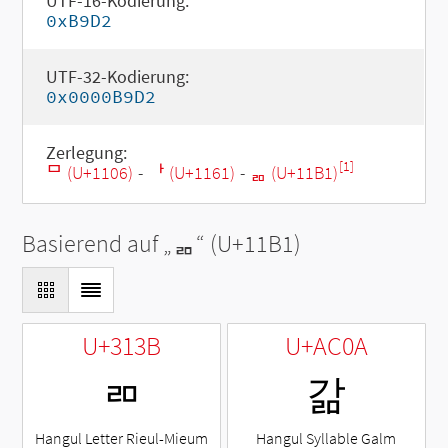
UTF-16-Kodierung:
0xB9D2
UTF-32-Kodierung:
0x0000B9D2
Zerlegung:
[1]
ᄆ (U+1106)
-
ᅡ (U+1161)
-
ᆱ (U+11B1)
Basierend auf „
ᆱ
“ (U+11B1)
U+313B
U+AC0A
ㄻ
갊
Hangul Letter Rieul-Mieum
Hangul Syllable Galm