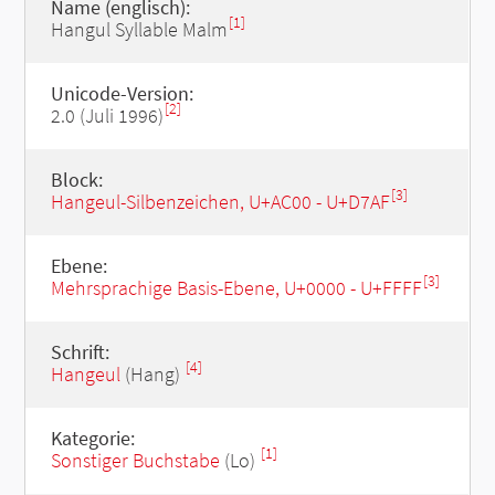
Name (englisch):
[1]
Hangul Syllable Malm
Unicode-Version:
[2]
2.0 (Juli 1996)
Block:
[3]
Hangeul-Silbenzeichen, U+AC00 - U+D7AF
Ebene:
[3]
Mehrsprachige Basis-Ebene, U+0000 - U+FFFF
Schrift:
[4]
Hangeul
(Hang)
Kategorie:
[1]
Sonstiger Buchstabe
(Lo)