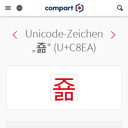
Unicode-Zeichen
Previous char
Ne
„
죪
“ (U+C8EA)
죪