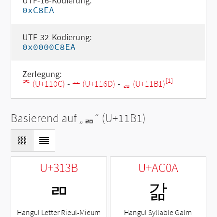
UTF-16-Kodierung:
0xC8EA
UTF-32-Kodierung:
0x0000C8EA
Zerlegung:
[1]
ᄌ (U+110C)
-
ᅭ (U+116D)
-
ᆱ (U+11B1)
Basierend auf „
ᆱ
“ (U+11B1)
U+313B
U+AC0A
ㄻ
갊
Hangul Letter Rieul-Mieum
Hangul Syllable Galm