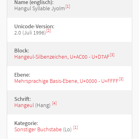
Name (englisch):
[1]
Hangul Syllable Jyolm
Unicode-Version:
[2]
2.0 (Juli 1996)
Block:
[3]
Hangeul-Silbenzeichen, U+AC00 - U+D7AF
Ebene:
[3]
Mehrsprachige Basis-Ebene, U+0000 - U+FFFF
Schrift:
[4]
Hangeul
(Hang)
Kategorie:
[1]
Sonstiger Buchstabe
(Lo)