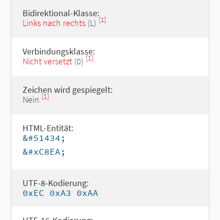
Bidirektional-Klasse:
[1]
Links nach rechts
(L)
Verbindungsklasse:
[1]
Nicht versetzt
(0)
Zeichen wird gespiegelt:
[1]
Nein
HTML-Entität:
&#51434;
&#xC8EA;
UTF-8-Kodierung:
0xEC 0xA3 0xAA