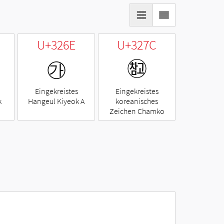
U+326E
U+327C
㉮
㉼
Eingekreistes
Eingekreistes
k
Hangeul Kiyeok A
koreanisches
Zeichen Chamko