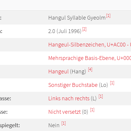
[1]
:
Hangul Syllable Gyeolm
[2]
:
2.0 (Juli 1996)
Hangeul-Silbenzeichen, U+AC00 -
Mehrsprachige Basis-Ebene, U+00
[4]
Hangeul
(Hang)
[1]
Sonstiger Buchstabe
(Lo)
[1]
asse:
Links nach rechts
(L)
[1]
se:
Nicht versetzt
(0)
[1]
spiegelt:
Nein