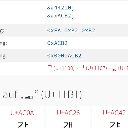
&#44210;
&#xACB2;
g:
0xEA 0xB2 0xB2
ng:
0xACB2
ng:
0x0000ACB2
ᄀ (U+1100)
-
ᅧ (U+1167)
-
ᆱ (U+
 auf „
ᆱ
“ (U+11B1)
U+AC0A
U+AC26
U+AC42
갊
갦
걂