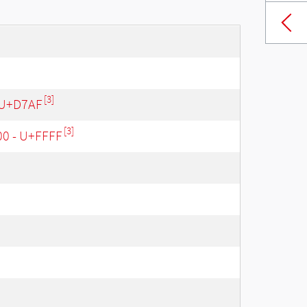
[3]
 U+D7AF
[3]
00 - U+FFFF