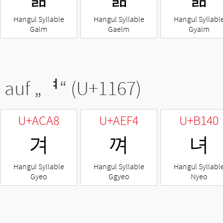
Hangul Syllable
Hangul Syllable
Hangul Syllabl
Galm
Gaelm
Gyalm
 auf „
ᅧ
“ (U+1167)
U+ACA8
U+AEF4
U+B140
겨
껴
녀
Hangul Syllable
Hangul Syllable
Hangul Syllabl
Gyeo
Ggyeo
Nyeo