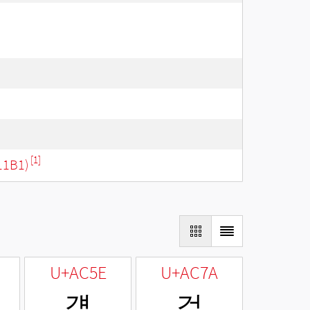
[1]
11B1)
U+AC5E
U+AC7A
걞
걺