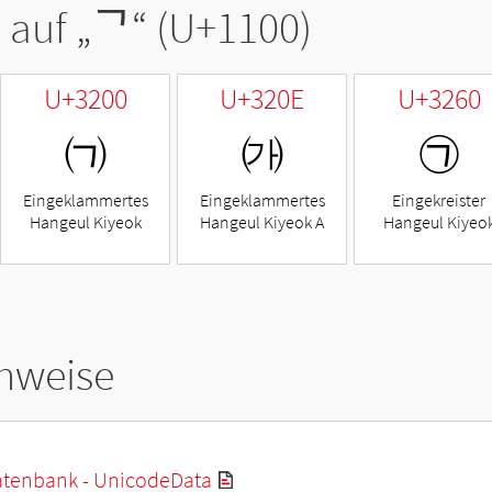
 auf „
ᄀ
“ (U+1100)
U+3200
U+320E
U+3260
㈀
㈎
㉠
Eingeklammertes
Eingeklammertes
Eingekreister
Hangeul Kiyeok
Hangeul Kiyeok A
Hangeul Kiyeo
hweise
tenbank - UnicodeData