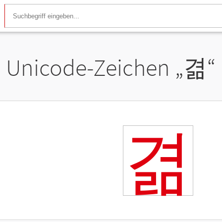
Unicode-Zeichen „
겲
“
겲