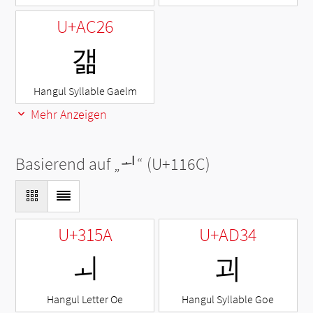
U+AC26
갦
Hangul Syllable Gaelm
Mehr Anzeigen
Basierend auf „
ᅬ
“ (U+116C)
U+315A
U+AD34
ㅚ
괴
Hangul Letter Oe
Hangul Syllable Goe