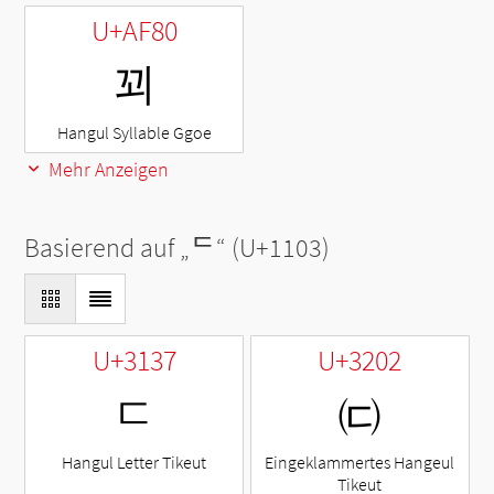
U+AF80
꾀
Hangul Syllable Ggoe
Mehr Anzeigen
Basierend auf „
ᄃ
“ (U+1103)
U+3137
U+3202
ㄷ
㈂
Hangul Letter Tikeut
Eingeklammertes Hangeul
Tikeut