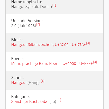
Name (englisch):
[1]
Hangul Syllable Doelm
Unicode-Version:
[2]
2.0 (Juli 1996)
Block:
[3]
Hangeul-Silbenzeichen, U+AC00 - U+D7AF
Ebene:
[3]
Mehrsprachige Basis-Ebene, U+0000 - U+FFFF
Schrift:
[4]
Hangeul
(Hang)
Kategorie:
[1]
Sonstiger Buchstabe
(Lo)