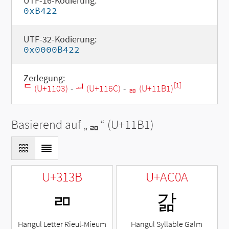
UTF-16-Kodierung:
0xB422
UTF-32-Kodierung:
0x0000B422
Zerlegung:
[1]
ᄃ (U+1103)
-
ᅬ (U+116C)
-
ᆱ (U+11B1)
Basierend auf „
ᆱ
“ (U+11B1)
U+313B
U+AC0A
ㄻ
갊
Hangul Letter Rieul-Mieum
Hangul Syllable Galm