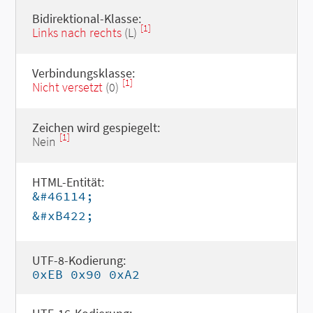
Bidirektional-Klasse:
[1]
Links nach rechts
(L)
Verbindungsklasse:
[1]
Nicht versetzt
(0)
Zeichen wird gespiegelt:
[1]
Nein
HTML-Entität:
&#46114;
&#xB422;
UTF-8-Kodierung:
0xEB 0x90 0xA2