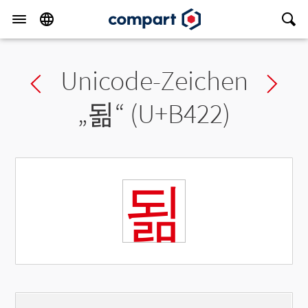
Unicode-Zeichen
Previous char
Ne
„
됢
“ (U+B422)
됢