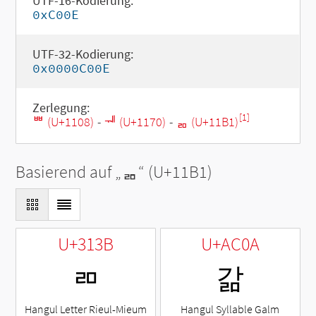
UTF-16-Kodierung:
0xC00E
UTF-32-Kodierung:
0x0000C00E
Zerlegung:
[1]
ᄈ (U+1108)
-
ᅰ (U+1170)
-
ᆱ (U+11B1)
Basierend auf „
ᆱ
“ (U+11B1)
U+313B
U+AC0A
ㄻ
갊
Hangul Letter Rieul-Mieum
Hangul Syllable Galm