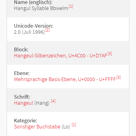
Name (englisch):
[1]
Hangul Syllable Bbwelm
Unicode-Version:
[2]
2.0 (Juli 1996)
Block:
[3]
Hangeul-Silbenzeichen, U+AC00 - U+D7AF
Ebene:
[3]
Mehrsprachige Basis-Ebene, U+0000 - U+FFFF
Schrift:
[4]
Hangeul
(Hang)
Kategorie:
[1]
Sonstiger Buchstabe
(Lo)