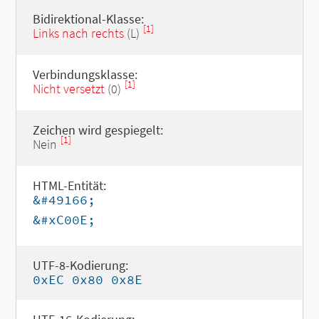
Bidirektional-Klasse:
[1]
Links nach rechts
(L)
Verbindungsklasse:
[1]
Nicht versetzt
(0)
Zeichen wird gespiegelt:
[1]
Nein
HTML-Entität:
&#49166;
&#xC00E;
UTF-8-Kodierung:
0xEC 0x80 0x8E