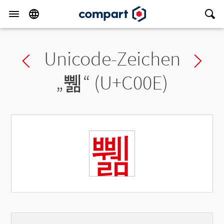
Unicode-Zeichen
Previous char
Ne
„
쀎
“ (U+C00E)
쀎