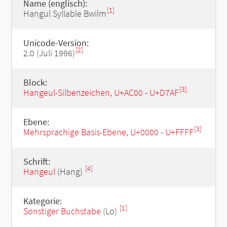
Name (englisch):
[1]
Hangul Syllable Bwilm
Unicode-Version:
[2]
2.0 (Juli 1996)
Block:
[3]
Hangeul-Silbenzeichen, U+AC00 - U+D7AF
Ebene:
[3]
Mehrsprachige Basis-Ebene, U+0000 - U+FFFF
Schrift:
[4]
Hangeul
(Hang)
Kategorie:
[1]
Sonstiger Buchstabe
(Lo)