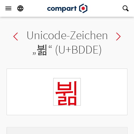
Unicode-Zeichen
Previous char
Ne
„
뷞
“ (U+BDDE)
뷞