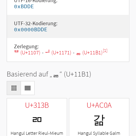
UTF-16-Kodierung:
0xBDDE
UTF-32-Kodierung:
0x0000BDDE
Zerlegung:
[1]
ᄇ (U+1107)
-
ᅱ (U+1171)
-
ᆱ (U+11B1)
Basierend auf „
ᆱ
“ (U+11B1)
U+313B
U+AC0A
ㄻ
갊
Hangul Letter Rieul-Mieum
Hangul Syllable Galm