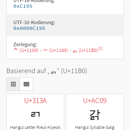
UTF-16-Kodierung:
0xC195
UTF-32-Kodierung:
0x0000C195
Zerlegung:
[1]
ᄉ (U+1109)
-
ᅩ (U+1169)
-
ᆰ (U+11B0)
Basierend auf „
ᆰ
“ (U+11B0)
U+313A
U+AC09
ㄺ
갉
Hangul Letter Rieul-Kiyeok
Hangul Syllable Galg