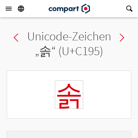
Unicode-Zeichen
Previous char
Ne
„
솕
“ (U+C195)
솕