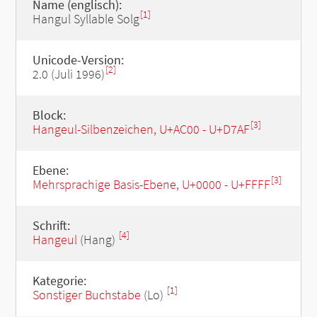
Name (englisch):
[1]
Hangul Syllable Solg
Unicode-Version:
[2]
2.0 (Juli 1996)
Block:
[3]
Hangeul-Silbenzeichen, U+AC00 - U+D7AF
Ebene:
[3]
Mehrsprachige Basis-Ebene, U+0000 - U+FFFF
Schrift:
[4]
Hangeul
(Hang)
Kategorie:
[1]
Sonstiger Buchstabe
(Lo)