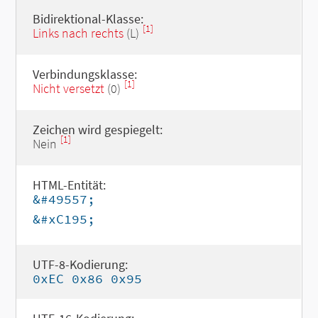
Bidirektional-Klasse:
[1]
Links nach rechts
(L)
Verbindungsklasse:
[1]
Nicht versetzt
(0)
Zeichen wird gespiegelt:
[1]
Nein
HTML-Entität:
&#49557;
&#xC195;
UTF-8-Kodierung:
0xEC 0x86 0x95