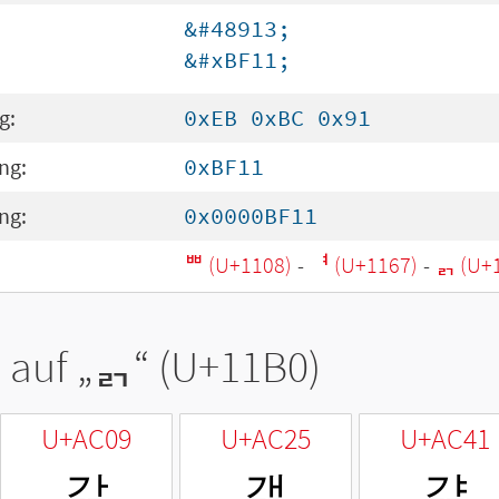
&#48913;
&#xBF11;
g:
0xEB 0xBC 0x91
ng:
0xBF11
ng:
0x0000BF11
ᄈ (U+1108)
-
ᅧ (U+1167)
-
ᆰ (U+
 auf „
ᆰ
“ (U+11B0)
U+AC09
U+AC25
U+AC41
갉
갥
걁