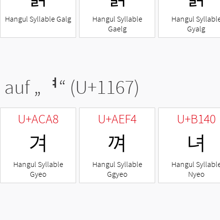
Hangul Syllable Galg
Hangul Syllable
Hangul Syllabl
Gaelg
Gyalg
 auf „
ᅧ
“ (U+1167)
U+ACA8
U+AEF4
U+B140
겨
껴
녀
Hangul Syllable
Hangul Syllable
Hangul Syllabl
Gyeo
Ggyeo
Nyeo