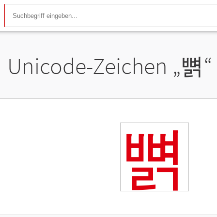
Unicode-Zeichen „
뼑
“
뼑