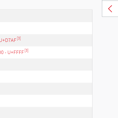
[3]
 U+D7AF
[3]
00 - U+FFFF