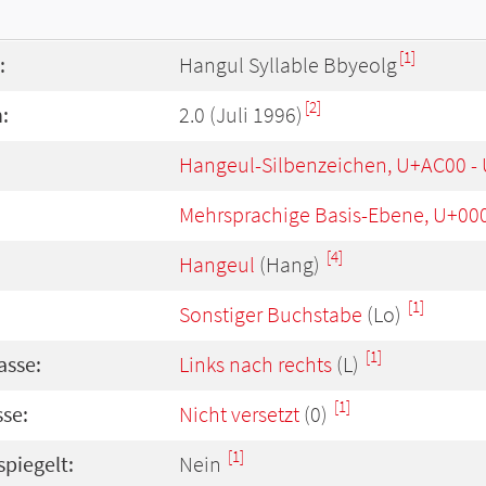
[1]
:
Hangul Syllable Bbyeolg
[2]
:
2.0 (Juli 1996)
Hangeul-Silbenzeichen, U+AC00 -
Mehrsprachige Basis-Ebene, U+00
[4]
Hangeul
(Hang)
[1]
Sonstiger Buchstabe
(Lo)
[1]
asse:
Links nach rechts
(L)
[1]
se:
Nicht versetzt
(0)
[1]
spiegelt:
Nein