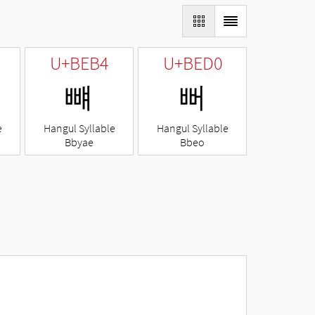
U+BEB4
U+BED0
뺴
뻐
e
Hangul Syllable
Hangul Syllable
Bbyae
Bbeo