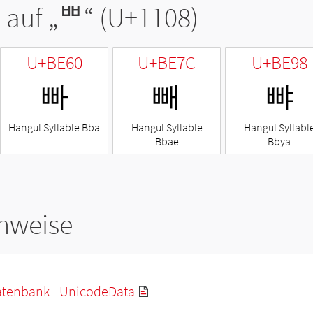
 auf „
ᄈ
“ (U+1108)
U+BE60
U+BE7C
U+BE98
빠
빼
뺘
Hangul Syllable Bba
Hangul Syllable
Hangul Syllabl
Bbae
Bbya
hweise
tenbank - UnicodeData