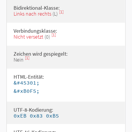
Bidirektional-Klasse:
[1]
Links nach rechts
(L)
Verbindungsklasse:
[1]
Nicht versetzt
(0)
Zeichen wird gespiegelt:
[1]
Nein
HTML-Entität:
&#45301;
&#xB0F5;
UTF-8-Kodierung:
0xEB 0x83 0xB5