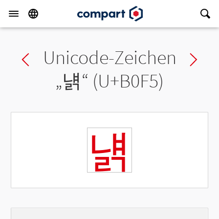
Unicode-Zeichen
Previous char
Ne
„
냵
“ (U+B0F5)
냵