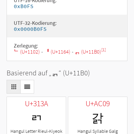
UTF-16-Kodierung:
0xB0F5
UTF-32-Kodierung:
0x0000B0F5
Zerlegung:
[1]
ᄂ (U+1102)
-
ᅤ (U+1164)
-
ᆰ (U+11B0)
Basierend auf „
ᆰ
“ (U+11B0)
U+313A
U+AC09
ㄺ
갉
Hangul Letter Rieul-Kiyeok
Hangul Syllable Galg