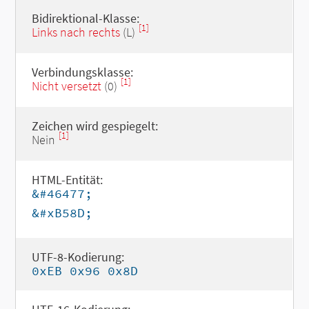
Bidirektional-Klasse:
[1]
Links nach rechts
(L)
Verbindungsklasse:
[1]
Nicht versetzt
(0)
Zeichen wird gespiegelt:
[1]
Nein
HTML-Entität:
&#46477;
&#xB58D;
UTF-8-Kodierung:
0xEB 0x96 0x8D