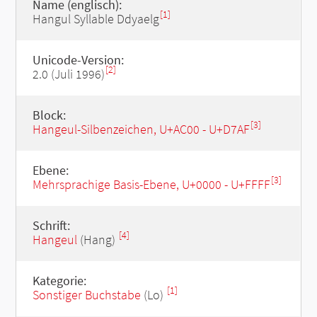
Name (englisch):
[1]
Hangul Syllable Ddyaelg
Unicode-Version:
[2]
2.0 (Juli 1996)
Block:
[3]
Hangeul-Silbenzeichen, U+AC00 - U+D7AF
Ebene:
[3]
Mehrsprachige Basis-Ebene, U+0000 - U+FFFF
Schrift:
[4]
Hangeul
(Hang)
Kategorie:
[1]
Sonstiger Buchstabe
(Lo)