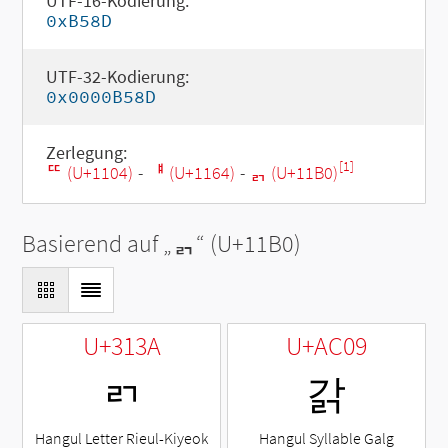
UTF-16-Kodierung:
0xB58D
UTF-32-Kodierung:
0x0000B58D
Zerlegung:
[1]
ᄄ (U+1104)
-
ᅤ (U+1164)
-
ᆰ (U+11B0)
Basierend auf „
ᆰ
“ (U+11B0)
U+313A
U+AC09
ㄺ
갉
Hangul Letter Rieul-Kiyeok
Hangul Syllable Galg