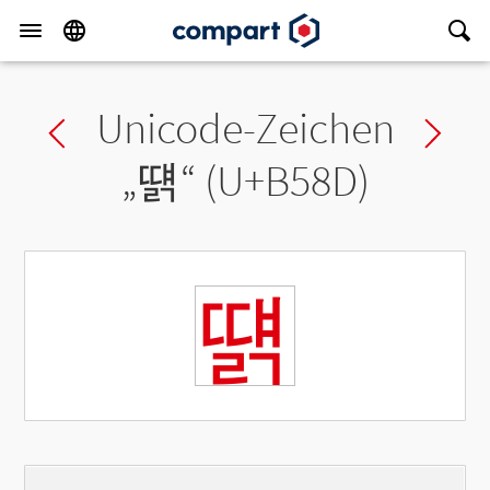
Unicode-Zeichen
Previous char
Ne
„
떍
“ (U+B58D)
떍