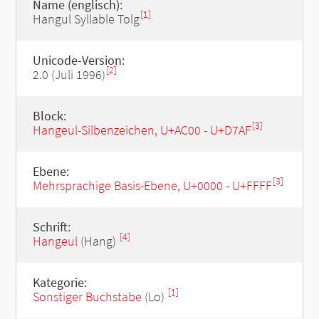
Name (englisch):
[1]
Hangul Syllable Tolg
Unicode-Version:
[2]
2.0 (Juli 1996)
Block:
[3]
Hangeul-Silbenzeichen, U+AC00 - U+D7AF
Ebene:
[3]
Mehrsprachige Basis-Ebene, U+0000 - U+FFFF
Schrift:
[4]
Hangeul
(Hang)
Kategorie:
[1]
Sonstiger Buchstabe
(Lo)