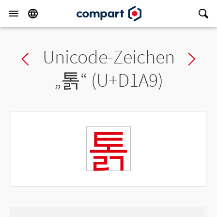
Unicode-Zeichen
Previous char
Ne
„
톩
“ (U+D1A9)
톩