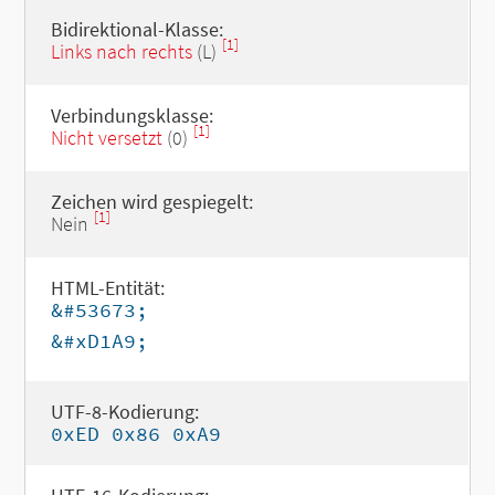
Bidirektional-Klasse:
[1]
Links nach rechts
(L)
Verbindungsklasse:
[1]
Nicht versetzt
(0)
Zeichen wird gespiegelt:
[1]
Nein
HTML-Entität:
&#53673;
&#xD1A9;
UTF-8-Kodierung:
0xED 0x86 0xA9