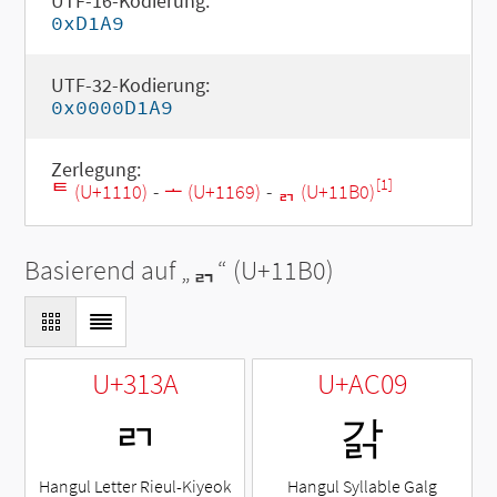
UTF-16-Kodierung:
0xD1A9
UTF-32-Kodierung:
0x0000D1A9
Zerlegung:
[1]
ᄐ (U+1110)
-
ᅩ (U+1169)
-
ᆰ (U+11B0)
Basierend auf „
ᆰ
“ (U+11B0)
U+313A
U+AC09
ㄺ
갉
Hangul Letter Rieul-Kiyeok
Hangul Syllable Galg