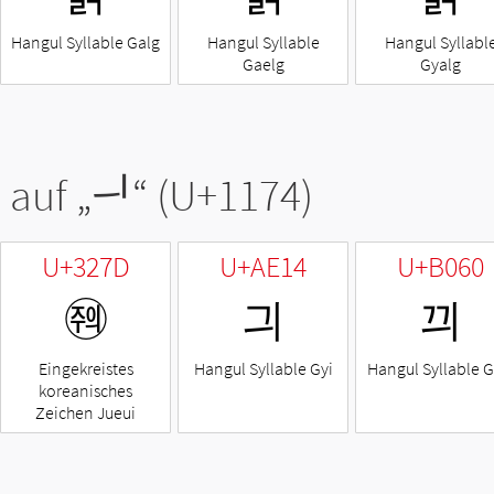
Hangul Syllable Galg
Hangul Syllable
Hangul Syllabl
Gaelg
Gyalg
 auf „
ᅴ
“ (U+1174)
U+327D
U+AE14
U+B060
㉽
긔
끠
Eingekreistes
Hangul Syllable Gyi
Hangul Syllable G
koreanisches
Zeichen Jueui