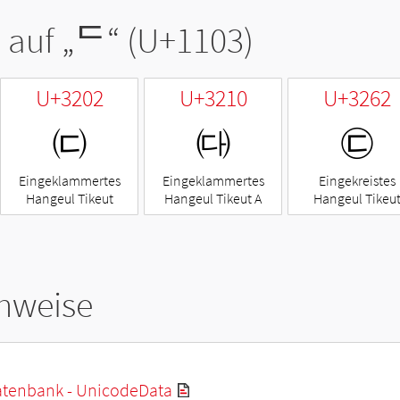
 auf „
ᄃ
“ (U+1103)
U+3202
U+3210
U+3262
㈂
㈐
㉢
Eingeklammertes
Eingeklammertes
Eingekreistes
Hangeul Tikeut
Hangeul Tikeut A
Hangeul Tikeu
hweise
tenbank - UnicodeData