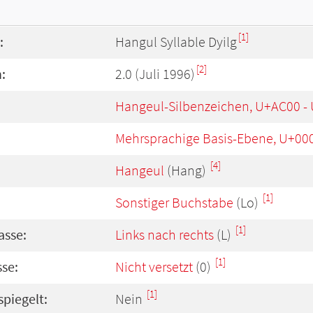
[1]
:
Hangul Syllable Dyilg
[2]
:
2.0 (Juli 1996)
Hangeul-Silbenzeichen, U+AC00 -
Mehrsprachige Basis-Ebene, U+00
[4]
Hangeul
(Hang)
[1]
Sonstiger Buchstabe
(Lo)
[1]
asse:
Links nach rechts
(L)
[1]
se:
Nicht versetzt
(0)
[1]
spiegelt:
Nein