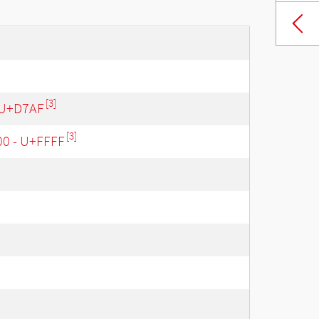
[3]
 U+D7AF
[3]
00 - U+FFFF