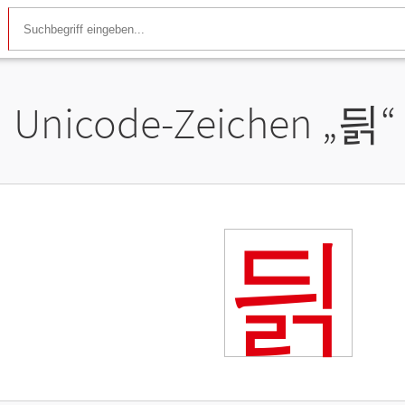
Unicode-Zeichen „
딁
“
딁