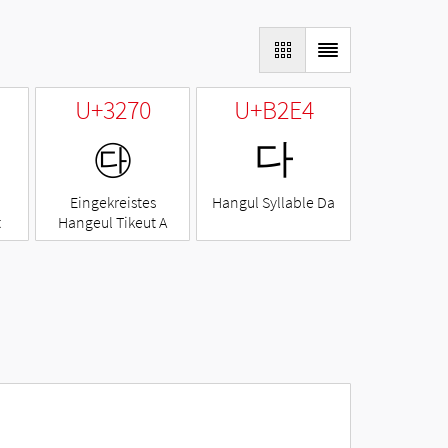
U+3270
U+B2E4
㉰
다
Eingekreistes
Hangul Syllable Da
t
Hangeul Tikeut A