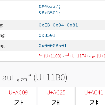
&#46337;
&#xB501;
g:
0xEB 0x94 0x81
ng:
0xB501
ng:
0x0000B501
ᄃ (U+1103)
-
ᅴ (U+1174)
-
ᆰ (U+
 auf „
ᆰ
“ (U+11B0)
U+AC09
U+AC25
U+AC41
갉
갥
걁