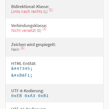
Bidirektional-Klasse:
[1]
Links nach rechts
(L)
Verbindungsklasse:
[1]
Nicht versetzt
(0)
Zeichen wird gespiegelt:
[1]
Nein
HTML-Entität:
&#47345;
&#xB8F1;
UTF-8-Kodierung:
0xEB 0xA3 0xB1