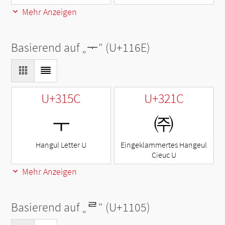
Mehr Anzeigen
Basierend auf „
ᅮ
“ (U+116E)
U+315C
U+321C
ㅜ
㈜
Hangul Letter U
Eingeklammertes Hangeul
Cieuc U
Mehr Anzeigen
Basierend auf „
ᄅ
“ (U+1105)