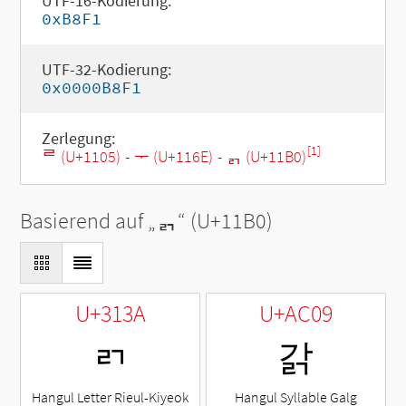
UTF-16-Kodierung:
0xB8F1
UTF-32-Kodierung:
0x0000B8F1
Zerlegung:
[1]
ᄅ (U+1105)
-
ᅮ (U+116E)
-
ᆰ (U+11B0)
Basierend auf „
ᆰ
“ (U+11B0)
U+313A
U+AC09
ㄺ
갉
Hangul Letter Rieul-Kiyeok
Hangul Syllable Galg