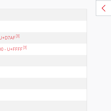
[3]
 U+D7AF
[3]
00 - U+FFFF