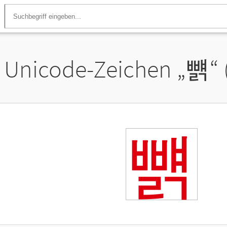
Unicode-Zeichen „
뺽
“
뺽