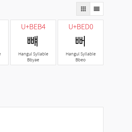
U+BEB4
U+BED0
뺴
뻐
e
Hangul Syllable
Hangul Syllable
Bbyae
Bbeo