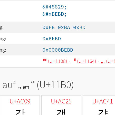
&#48829;
&#xBEBD;
g:
0xEB 0xBA 0xBD
ng:
0xBEBD
ng:
0x0000BEBD
ᄈ (U+1108)
-
ᅤ (U+1164)
-
ᆰ (U+
 auf „
ᆰ
“ (U+11B0)
U+AC09
U+AC25
U+AC41
갉
갥
걁