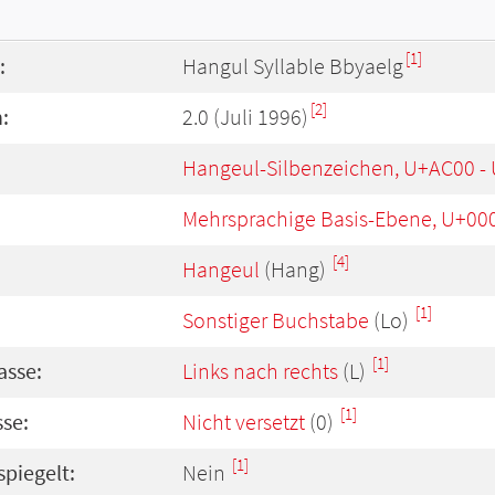
[1]
:
Hangul Syllable Bbyaelg
[2]
:
2.0 (Juli 1996)
Hangeul-Silbenzeichen, U+AC00 -
Mehrsprachige Basis-Ebene, U+00
[4]
Hangeul
(Hang)
[1]
Sonstiger Buchstabe
(Lo)
[1]
asse:
Links nach rechts
(L)
[1]
se:
Nicht versetzt
(0)
[1]
spiegelt:
Nein