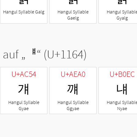
Hangul Syllable Galg
Hangul Syllable
Hangul Syllabl
Gaelg
Gyalg
 auf „
ᅤ
“ (U+1164)
U+AC54
U+AEA0
U+B0EC
걔
꺠
냬
Hangul Syllable
Hangul Syllable
Hangul Syllabl
Gyae
Ggyae
Nyae