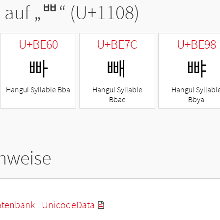
 auf „
ᄈ
“ (U+1108)
U+BE60
U+BE7C
U+BE98
빠
빼
뺘
Hangul Syllable Bba
Hangul Syllable
Hangul Syllabl
Bbae
Bbya
hweise
tenbank - UnicodeData