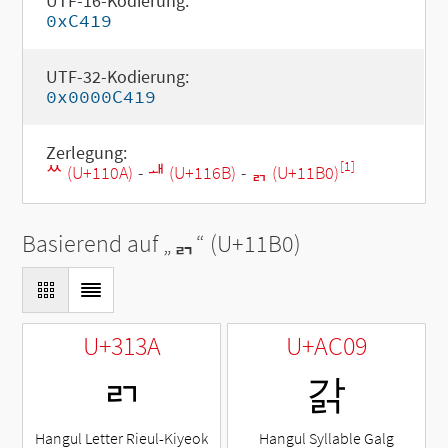
UTF-16-Kodierung:
0xC419
UTF-32-Kodierung:
0x0000C419
Zerlegung:
[1]
ᄊ (U+110A)
-
ᅫ (U+116B)
-
ᆰ (U+11B0)
Basierend auf „
ᆰ
“ (U+11B0)
U+313A
U+AC09
ㄺ
갉
Hangul Letter Rieul-Kiyeok
Hangul Syllable Galg