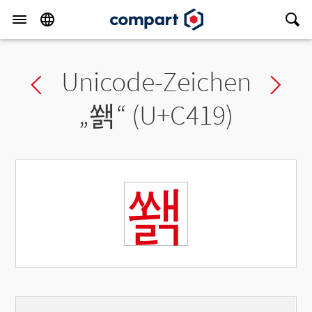
Unicode-Zeichen
Previous char
Ne
„
쐙
“ (U+C419)
쐙