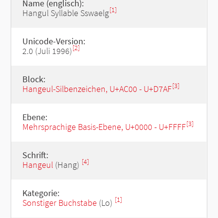
Name (englisch):
[1]
Hangul Syllable Sswaelg
Unicode-Version:
[2]
2.0 (Juli 1996)
Block:
[3]
Hangeul-Silbenzeichen, U+AC00 - U+D7AF
Ebene:
[3]
Mehrsprachige Basis-Ebene, U+0000 - U+FFFF
Schrift:
[4]
Hangeul
(Hang)
Kategorie:
[1]
Sonstiger Buchstabe
(Lo)