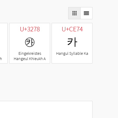
U+3278
U+CE74
㉸
카
Eingekreistes
Hangul Syllable Ka
h
Hangeul Khieukh A