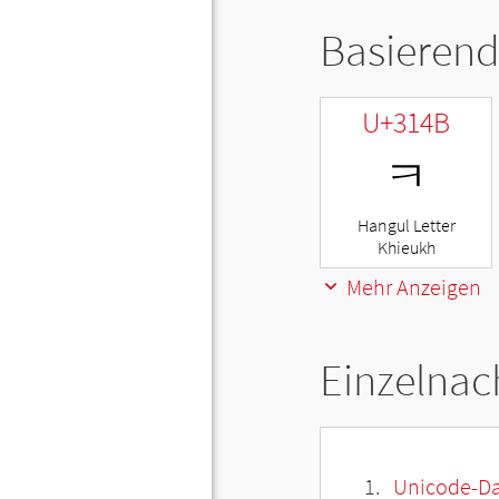
Basierend
U+314B
ㅋ
Hangul Letter
Khieukh
Mehr Anzeigen
Einzelnac
Unicode-Da