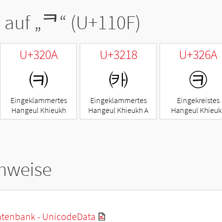
 auf „
ᄏ
“ (U+110F)
U+320A
U+3218
U+326A
㈊
㈘
㉪
Eingeklammertes
Eingeklammertes
Eingekreistes
Hangeul Khieukh
Hangeul Khieukh A
Hangeul Khieuk
hweise
tenbank - UnicodeData