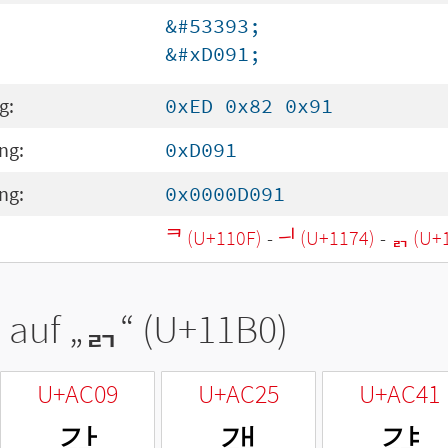
&#53393;
&#xD091;
g:
0xED 0x82 0x91
ng:
0xD091
ng:
0x0000D091
ᄏ (U+110F)
-
ᅴ (U+1174)
-
ᆰ (U+
 auf „
ᆰ
“ (U+11B0)
U+AC09
U+AC25
U+AC41
갉
갥
걁