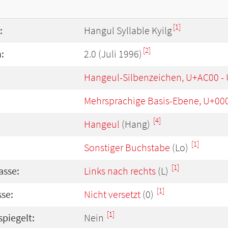
[1]
:
Hangul Syllable Kyilg
[2]
:
2.0 (Juli 1996)
Hangeul-Silbenzeichen, U+AC00 -
Mehrsprachige Basis-Ebene, U+00
[4]
Hangeul
(Hang)
[1]
Sonstiger Buchstabe
(Lo)
[1]
asse:
Links nach rechts
(L)
[1]
se:
Nicht versetzt
(0)
[1]
spiegelt:
Nein