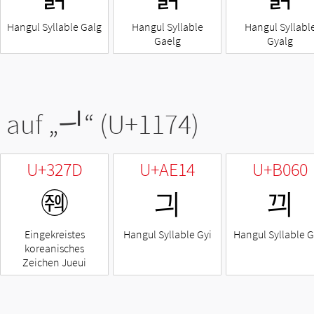
Hangul Syllable Galg
Hangul Syllable
Hangul Syllabl
Gaelg
Gyalg
 auf „
ᅴ
“ (U+1174)
U+327D
U+AE14
U+B060
㉽
긔
끠
Eingekreistes
Hangul Syllable Gyi
Hangul Syllable G
koreanisches
Zeichen Jueui