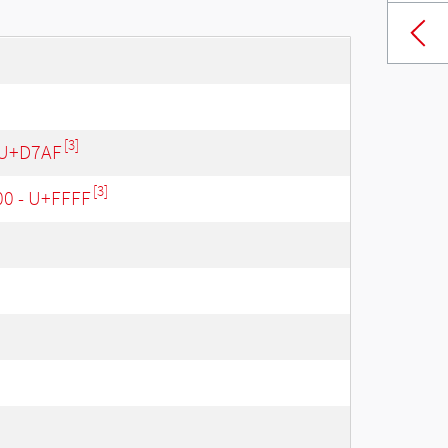
[3]
 U+D7AF
[3]
00 - U+FFFF