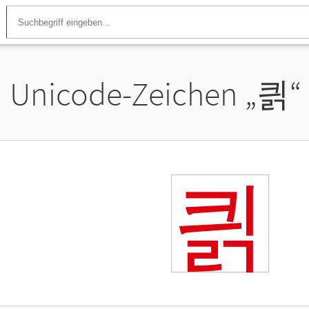
Unicode-Zeichen „
킑
“
킑