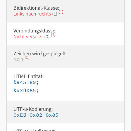
Bidirektional-Klasse:
[1]
Links nach rechts
(L)
Verbindungsklasse:
[1]
Nicht versetzt
(0)
Zeichen wird gespiegelt:
[1]
Nein
HTML-Entität:
&#45189;
&#xB085;
UTF-8-Kodierung:
0xEB 0x82 0x85