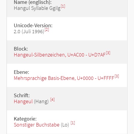
Name (englisch):
[1]
Hangul Syllable Ggilg
Unicode-Version:
[2]
2.0 (Juli 1996)
Block:
[3]
Hangeul-Silbenzeichen, U+AC00 - U+D7AF
Ebene:
[3]
Mehrsprachige Basis-Ebene, U+0000 - U+FFFF
Schrift:
[4]
Hangeul
(Hang)
Kategorie:
[1]
Sonstiger Buchstabe
(Lo)