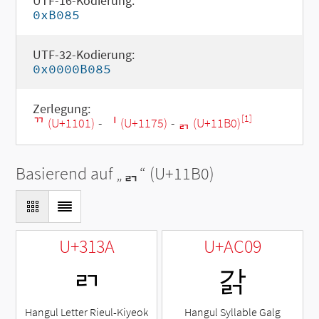
UTF-16-Kodierung:
0xB085
UTF-32-Kodierung:
0x0000B085
Zerlegung:
[1]
ᄁ (U+1101)
-
ᅵ (U+1175)
-
ᆰ (U+11B0)
Basierend auf „
ᆰ
“ (U+11B0)
U+313A
U+AC09
ㄺ
갉
Hangul Letter Rieul-Kiyeok
Hangul Syllable Galg