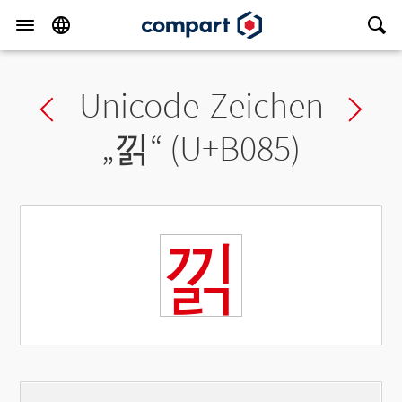
Unicode-Zeichen
Previous char
Ne
„
낅
“ (U+B085)
낅