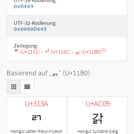
UTF-16-Kodierung:
0xD449
UTF-32-Kodierung:
0x0000D449
Zerlegung:
[1]
ᄑ (U+1111)
-
ᅬ (U+116C)
-
ᆰ (U+11B0)
Basierend auf „
ᆰ
“ (U+11B0)
U+313A
U+AC09
ㄺ
갉
Hangul Letter Rieul-Kiyeok
Hangul Syllable Galg