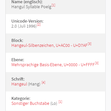
Name (englisch):
[1]
Hangul Syllable Poelg
Unicode-Version:
[2]
2.0 (Juli 1996)
Block:
[3]
Hangeul-Silbenzeichen, U+AC00 - U+D7AF
Ebene:
[3]
Mehrsprachige Basis-Ebene, U+0000 - U+FFFF
Schrift:
[4]
Hangeul
(Hang)
Kategorie:
[1]
Sonstiger Buchstabe
(Lo)