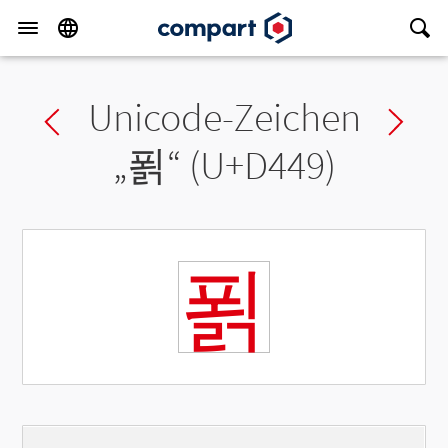
Unicode-Zeichen
Previous char
Ne
„
푉
“ (U+D449)
푉