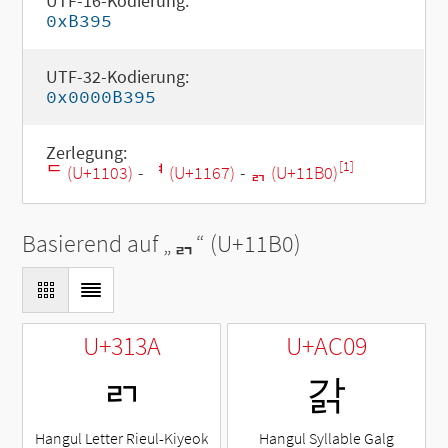
UTF-16-Kodierung:
0xB395
UTF-32-Kodierung:
0x0000B395
Zerlegung:
[1]
ᄃ (U+1103)
-
ᅧ (U+1167)
-
ᆰ (U+11B0)
Basierend auf „
ᆰ
“ (U+11B0)
U+313A
U+AC09
ㄺ
갉
Hangul Letter Rieul-Kiyeok
Hangul Syllable Galg