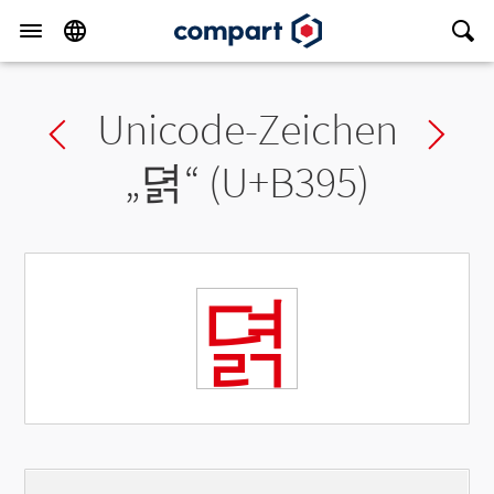
Unicode-Zeichen
Previous char
Ne
„
뎕
“ (U+B395)
뎕