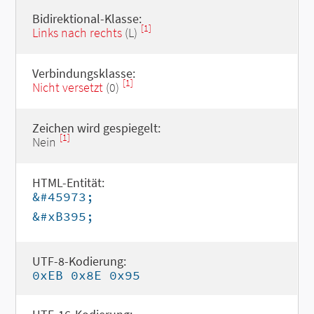
Bidirektional-Klasse:
[1]
Links nach rechts
(L)
Verbindungsklasse:
[1]
Nicht versetzt
(0)
Zeichen wird gespiegelt:
[1]
Nein
HTML-Entität:
&#45973;
&#xB395;
UTF-8-Kodierung:
0xEB 0x8E 0x95