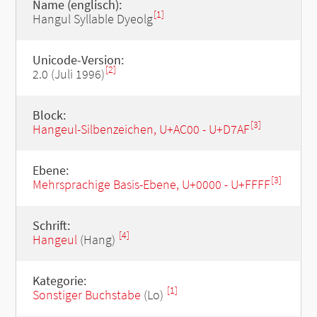
Name (englisch):
[1]
Hangul Syllable Dyeolg
Unicode-Version:
[2]
2.0 (Juli 1996)
Block:
[3]
Hangeul-Silbenzeichen, U+AC00 - U+D7AF
Ebene:
[3]
Mehrsprachige Basis-Ebene, U+0000 - U+FFFF
Schrift:
[4]
Hangeul
(Hang)
Kategorie:
[1]
Sonstiger Buchstabe
(Lo)