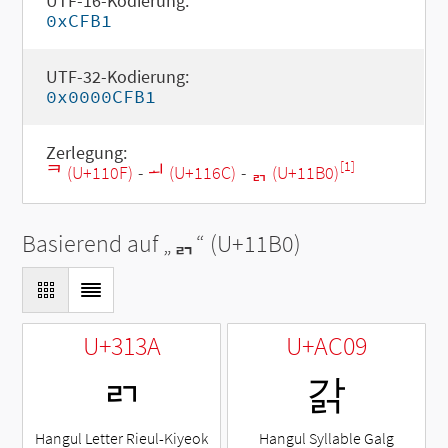
UTF-16-Kodierung:
0xCFB1
UTF-32-Kodierung:
0x0000CFB1
Zerlegung:
[1]
ᄏ (U+110F)
-
ᅬ (U+116C)
-
ᆰ (U+11B0)
Basierend auf „
ᆰ
“ (U+11B0)
U+313A
U+AC09
ㄺ
갉
Hangul Letter Rieul-Kiyeok
Hangul Syllable Galg