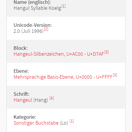
Name (englisch):
[1]
Hangul Syllable Koelg
Unicode-Version:
[2]
2.0 (Juli 1996)
Block:
[3]
Hangeul-Silbenzeichen, U+AC00 - U+D7AF
Ebene:
[3]
Mehrsprachige Basis-Ebene, U+0000 - U+FFFF
Schrift:
[4]
Hangeul
(Hang)
Kategorie:
[1]
Sonstiger Buchstabe
(Lo)