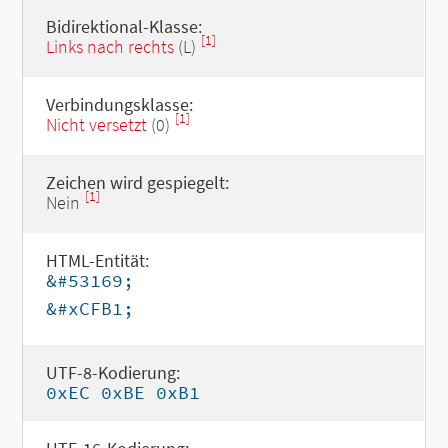
Bidirektional-Klasse:
[1]
Links nach rechts
(L)
Verbindungsklasse:
[1]
Nicht versetzt
(0)
Zeichen wird gespiegelt:
[1]
Nein
HTML-Entität:
&#53169;
&#xCFB1;
UTF-8-Kodierung:
0xEC 0xBE 0xB1