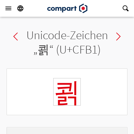
Unicode-Zeichen
Previous char
Ne
„
쾱
“ (U+CFB1)
쾱