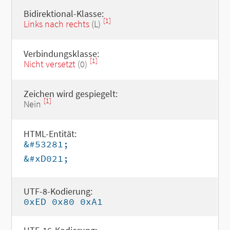
Bidirektional-Klasse:
[1]
Links nach rechts
(L)
Verbindungsklasse:
[1]
Nicht versetzt
(0)
Zeichen wird gespiegelt:
[1]
Nein
HTML-Entität:
&#53281;
&#xD021;
UTF-8-Kodierung:
0xED 0x80 0xA1