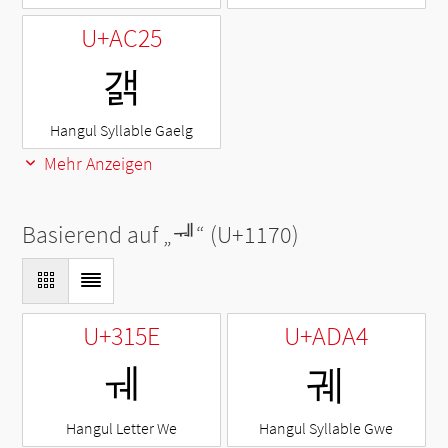
U+AC25
갥
Hangul Syllable Gaelg
Mehr Anzeigen
Basierend auf „
ᅰ
“ (U+1170)
U+315E
U+ADA4
ㅞ
궤
Hangul Letter We
Hangul Syllable Gwe