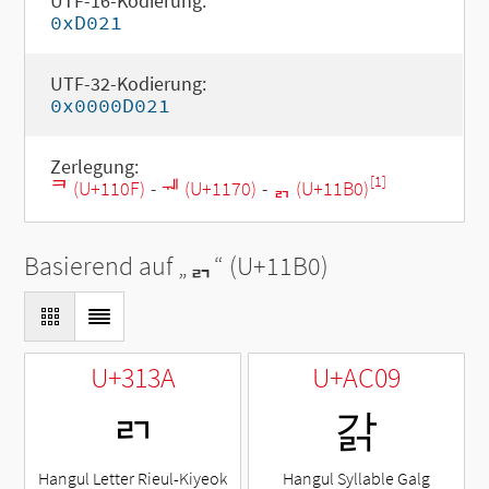
UTF-16-Kodierung:
0xD021
UTF-32-Kodierung:
0x0000D021
Zerlegung:
[1]
ᄏ (U+110F)
-
ᅰ (U+1170)
-
ᆰ (U+11B0)
Basierend auf „
ᆰ
“ (U+11B0)
U+313A
U+AC09
ㄺ
갉
Hangul Letter Rieul-Kiyeok
Hangul Syllable Galg