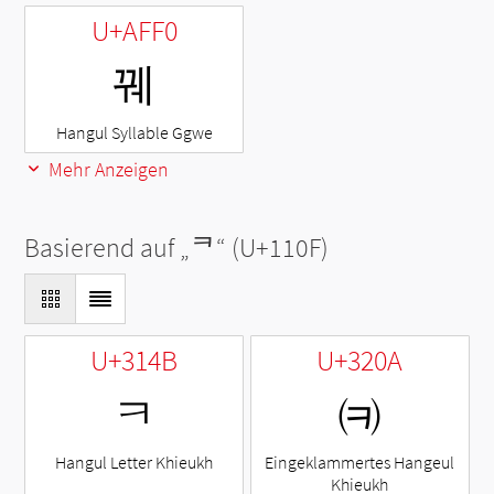
U+AFF0
꿰
Hangul Syllable Ggwe
Mehr Anzeigen
Basierend auf „
ᄏ
“ (U+110F)
U+314B
U+320A
ㅋ
㈊
Hangul Letter Khieukh
Eingeklammertes Hangeul
Khieukh