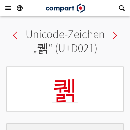
Unicode-Zeichen
Previous char
Ne
„
퀡
“ (U+D021)
퀡