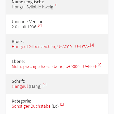
Name (englisch):
[1]
Hangul Syllable Kwelg
Unicode-Version:
[2]
2.0 (Juli 1996)
Block:
[3]
Hangeul-Silbenzeichen, U+AC00 - U+D7AF
Ebene:
[3]
Mehrsprachige Basis-Ebene, U+0000 - U+FFFF
Schrift:
[4]
Hangeul
(Hang)
Kategorie:
[1]
Sonstiger Buchstabe
(Lo)