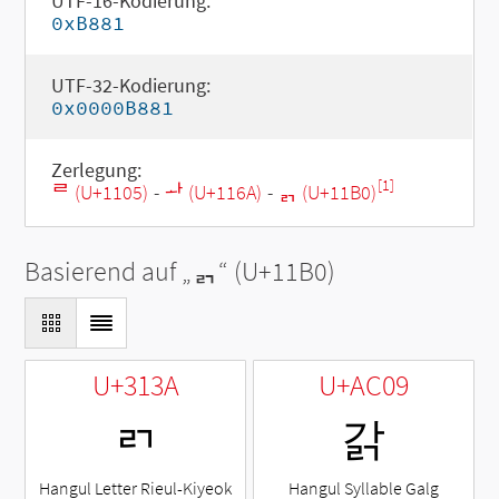
UTF-16-Kodierung:
0xB881
UTF-32-Kodierung:
0x0000B881
Zerlegung:
[1]
ᄅ (U+1105)
-
ᅪ (U+116A)
-
ᆰ (U+11B0)
Basierend auf „
ᆰ
“ (U+11B0)
U+313A
U+AC09
ㄺ
갉
Hangul Letter Rieul-Kiyeok
Hangul Syllable Galg