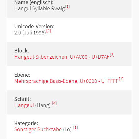
Name (englisch):
[1]
Hangul Syllable Rwalg
Unicode-Version:
[2]
2.0 (Juli 1996)
Block:
[3]
Hangeul-Silbenzeichen, U+AC00 - U+D7AF
Ebene:
[3]
Mehrsprachige Basis-Ebene, U+0000 - U+FFFF
Schrift:
[4]
Hangeul
(Hang)
Kategorie:
[1]
Sonstiger Buchstabe
(Lo)