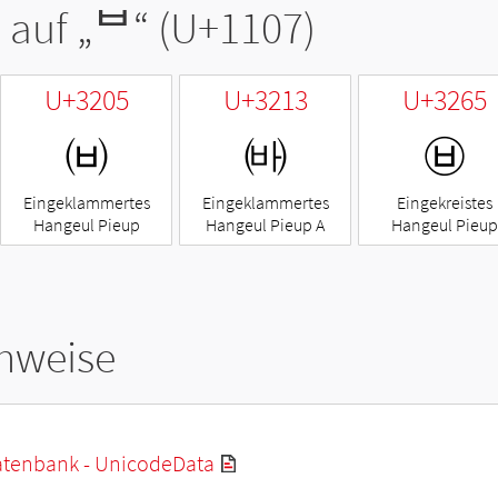
 auf „
ᄇ
“ (U+1107)
U+3205
U+3213
U+3265
㈅
㈓
㉥
Eingeklammertes
Eingeklammertes
Eingekreistes
Hangeul Pieup
Hangeul Pieup A
Hangeul Pieup
hweise
tenbank - UnicodeData