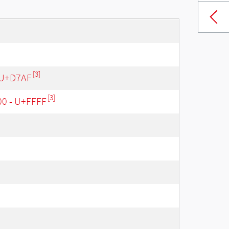
[3]
 U+D7AF
[3]
00 - U+FFFF