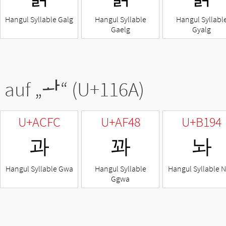
Hangul Syllable Galg
Hangul Syllable
Hangul Syllabl
Gaelg
Gyalg
 auf „
ᅪ
“ (U+116A)
U+ACFC
U+AF48
U+B194
과
꽈
놔
Hangul Syllable Gwa
Hangul Syllable
Hangul Syllable 
Ggwa