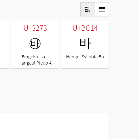
U+3273
U+BC14
㉳
바
Eingekreistes
Hangul Syllable Ba
Hangeul Pieup A