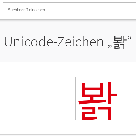
Unicode-Zeichen „
봙
“
봙