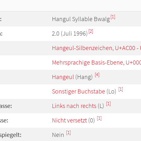
[1]
:
Hangul Syllable Bwalg
[2]
:
2.0 (Juli 1996)
Hangeul-Silbenzeichen, U+AC00 -
Mehrsprachige Basis-Ebene, U+00
[4]
Hangeul
(Hang)
[1]
Sonstiger Buchstabe
(Lo)
[1]
asse:
Links nach rechts
(L)
[1]
se:
Nicht versetzt
(0)
[1]
spiegelt:
Nein