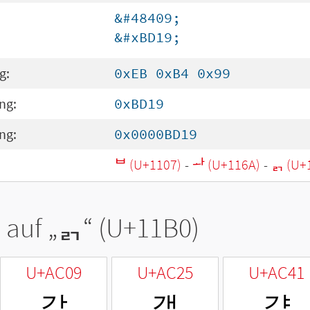
&#48409;
&#xBD19;
g:
0xEB 0xB4 0x99
ng:
0xBD19
ng:
0x0000BD19
ᄇ (U+1107)
-
ᅪ (U+116A)
-
ᆰ (U+
 auf „
ᆰ
“ (U+11B0)
U+AC09
U+AC25
U+AC41
갉
갥
걁