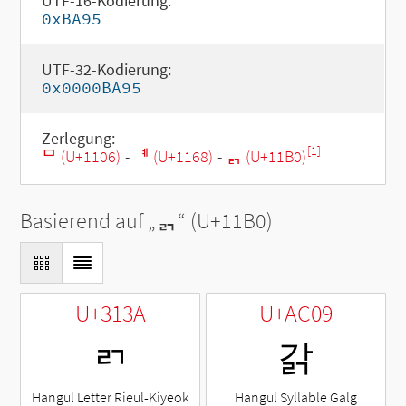
UTF-16-Kodierung:
0xBA95
UTF-32-Kodierung:
0x0000BA95
Zerlegung:
[1]
ᄆ (U+1106)
-
ᅨ (U+1168)
-
ᆰ (U+11B0)
Basierend auf „
ᆰ
“ (U+11B0)
U+313A
U+AC09
ㄺ
갉
Hangul Letter Rieul-Kiyeok
Hangul Syllable Galg