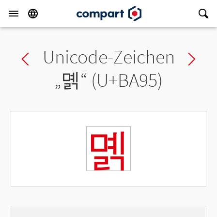
Unicode-Zeichen
Previous char
Ne
„
몕
“ (U+BA95)
몕