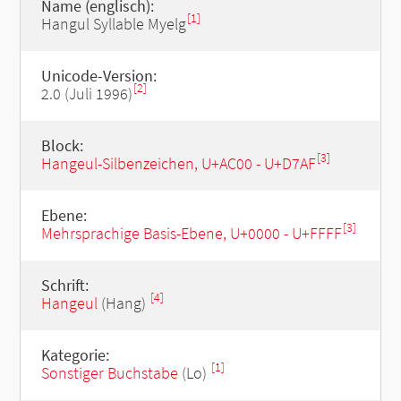
Name (englisch):
[1]
Hangul Syllable Myelg
Unicode-Version:
[2]
2.0 (Juli 1996)
Block:
[3]
Hangeul-Silbenzeichen, U+AC00 - U+D7AF
Ebene:
[3]
Mehrsprachige Basis-Ebene, U+0000 - U+FFFF
Schrift:
[4]
Hangeul
(Hang)
Kategorie:
[1]
Sonstiger Buchstabe
(Lo)