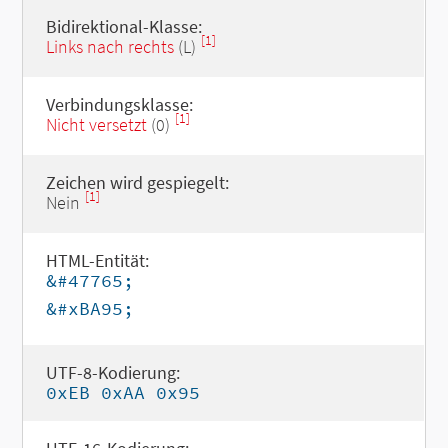
Bidirektional-Klasse:
[1]
Links nach rechts
(L)
Verbindungsklasse:
[1]
Nicht versetzt
(0)
Zeichen wird gespiegelt:
[1]
Nein
HTML-Entität:
&#47765;
&#xBA95;
UTF-8-Kodierung:
0xEB 0xAA 0x95