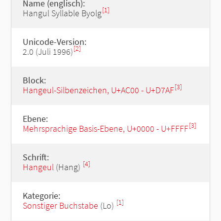
Name (englisch):
[1]
Hangul Syllable Byolg
Unicode-Version:
[2]
2.0 (Juli 1996)
Block:
[3]
Hangeul-Silbenzeichen, U+AC00 - U+D7AF
Ebene:
[3]
Mehrsprachige Basis-Ebene, U+0000 - U+FFFF
Schrift:
[4]
Hangeul
(Hang)
Kategorie:
[1]
Sonstiger Buchstabe
(Lo)