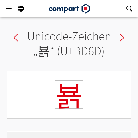
Unicode-Zeichen
Previous char
Ne
„
뵭
“ (U+BD6D)
뵭