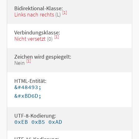
Bidirektional-Klasse:
[1]
Links nach rechts
(L)
Verbindungsklasse:
[1]
Nicht versetzt
(0)
Zeichen wird gespiegelt:
[1]
Nein
HTML-Entität:
&#48493;
&#xBD6D;
UTF-8-Kodierung:
0xEB 0xB5 0xAD