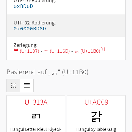
UTF-16-Kodierung:
0xBD6D
UTF-32-Kodierung:
0x0000BD6D
Zerlegung:
[1]
ᄇ (U+1107)
-
ᅭ (U+116D)
-
ᆰ (U+11B0)
Basierend auf „
ᆰ
“ (U+11B0)
U+313A
U+AC09
ㄺ
갉
Hangul Letter Rieul-Kiyeok
Hangul Syllable Galg