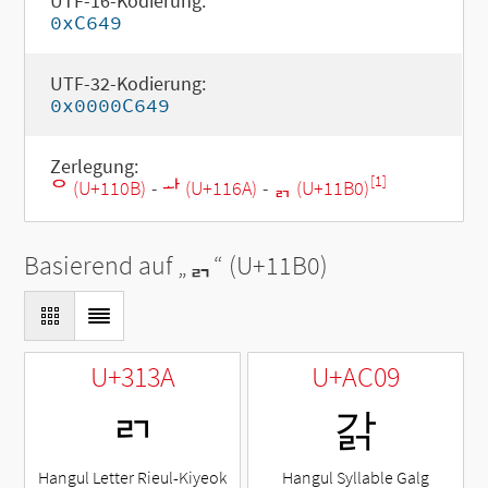
UTF-16-Kodierung:
0xC649
UTF-32-Kodierung:
0x0000C649
Zerlegung:
[1]
ᄋ (U+110B)
-
ᅪ (U+116A)
-
ᆰ (U+11B0)
Basierend auf „
ᆰ
“ (U+11B0)
U+313A
U+AC09
ㄺ
갉
Hangul Letter Rieul-Kiyeok
Hangul Syllable Galg