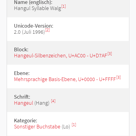
Name (englisch):
[1]
Hangul Syllable Walg
Unicode-Version:
[2]
2.0 (Juli 1996)
Block:
[3]
Hangeul-Silbenzeichen, U+AC00 - U+D7AF
Ebene:
[3]
Mehrsprachige Basis-Ebene, U+0000 - U+FFFF
Schrift:
[4]
Hangeul
(Hang)
Kategorie:
[1]
Sonstiger Buchstabe
(Lo)