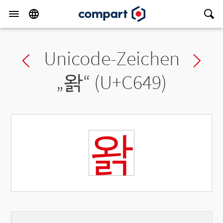
Unicode-Zeichen
Previous char
Ne
„
왉
“ (U+C649)
왉