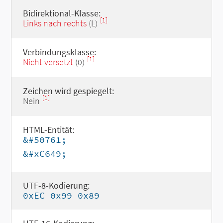
Bidirektional-Klasse:
[1]
Links nach rechts
(L)
Verbindungsklasse:
[1]
Nicht versetzt
(0)
Zeichen wird gespiegelt:
[1]
Nein
HTML-Entität:
&#50761;
&#xC649;
UTF-8-Kodierung:
0xEC 0x99 0x89