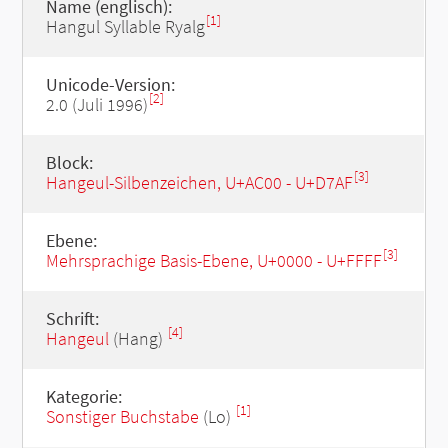
Name (englisch):
[1]
Hangul Syllable Ryalg
Unicode-Version:
[2]
2.0 (Juli 1996)
Block:
[3]
Hangeul-Silbenzeichen, U+AC00 - U+D7AF
Ebene:
[3]
Mehrsprachige Basis-Ebene, U+0000 - U+FFFF
Schrift:
[4]
Hangeul
(Hang)
Kategorie:
[1]
Sonstiger Buchstabe
(Lo)