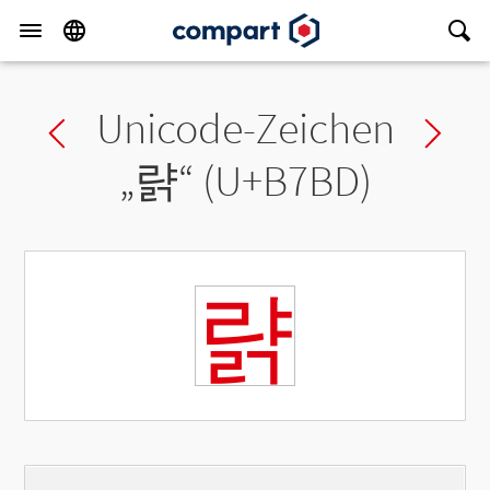
Unicode-Zeichen
Previous char
Ne
„
랽
“ (U+B7BD)
랽