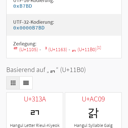
UTF-16-Kodierung:
0xB7BD
UTF-32-Kodierung:
0x0000B7BD
Zerlegung:
[1]
ᄅ (U+1105)
-
ᅣ (U+1163)
-
ᆰ (U+11B0)
Basierend auf „
ᆰ
“ (U+11B0)
U+313A
U+AC09
ㄺ
갉
Hangul Letter Rieul-Kiyeok
Hangul Syllable Galg