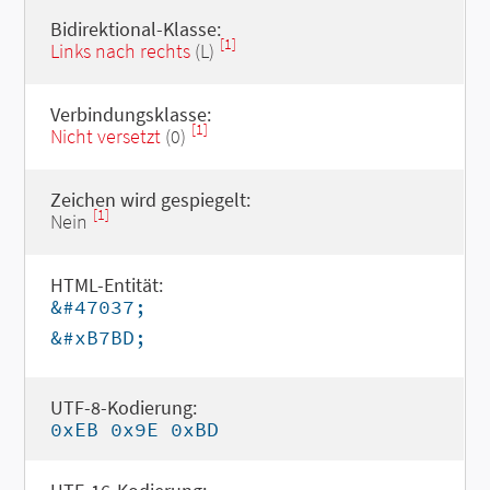
Bidirektional-Klasse:
[1]
Links nach rechts
(L)
Verbindungsklasse:
[1]
Nicht versetzt
(0)
Zeichen wird gespiegelt:
[1]
Nein
HTML-Entität:
&#47037;
&#xB7BD;
UTF-8-Kodierung:
0xEB 0x9E 0xBD